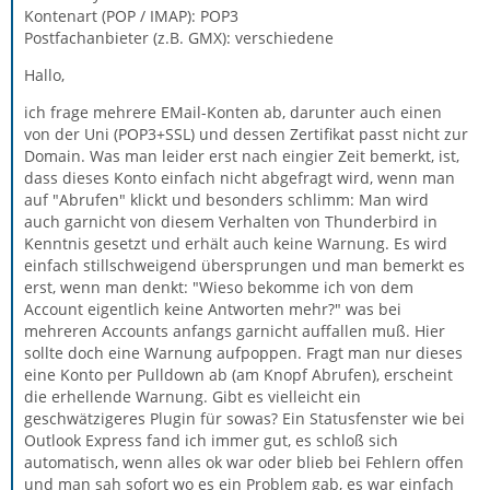
Kontenart (POP / IMAP): POP3
Postfachanbieter (z.B. GMX): verschiedene
Hallo,
ich frage mehrere EMail-Konten ab, darunter auch einen
von der Uni (POP3+SSL) und dessen Zertifikat passt nicht zur
Domain. Was man leider erst nach eingier Zeit bemerkt, ist,
dass dieses Konto einfach nicht abgefragt wird, wenn man
auf "Abrufen" klickt und besonders schlimm: Man wird
auch garnicht von diesem Verhalten von Thunderbird in
Kenntnis gesetzt und erhält auch keine Warnung. Es wird
einfach stillschweigend übersprungen und man bemerkt es
erst, wenn man denkt: "Wieso bekomme ich von dem
Account eigentlich keine Antworten mehr?" was bei
mehreren Accounts anfangs garnicht auffallen muß. Hier
sollte doch eine Warnung aufpoppen. Fragt man nur dieses
eine Konto per Pulldown ab (am Knopf Abrufen), erscheint
die erhellende Warnung. Gibt es vielleicht ein
geschwätzigeres Plugin für sowas? Ein Statusfenster wie bei
Outlook Express fand ich immer gut, es schloß sich
automatisch, wenn alles ok war oder blieb bei Fehlern offen
und man sah sofort wo es ein Problem gab, es war einfach