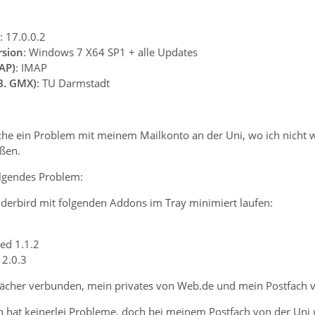
: 17.0.0.2
rsion
: Windows 7 X64 SP1 + alle Updates
AP)
: IMAP
B. GMX)
: TU Darmstadt
che ein Problem mit meinem Mailkonto an der Uni, wo ich nicht w
ßen.
olgendes Problem:
nderbird mit folgenden Addons im Tray minimiert laufen:
ed 1.1.2
 2.0.3
fächer verbunden, mein privates von Web.de und mein Postfach v
 hat keinerlei Probleme, doch bei meinem Postfach von der Uni 