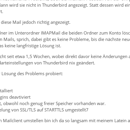
nn wird sie nicht in Thunderbird angezeigt. Statt dessen wird ei
t.
diese Mail jedoch richtig angezeigt.
dner im Unterordner IMAPMail die beiden Ordner zum Konto lösc
en Mails, sprich, dabei gibt es keine Probleme, bis die nächste 
s keine langfristige Lösung ist.
cht seit etwa 1,5 Wochen, wobei direkt davor keine Änderunge
darteinstellungen von Thunderbird nix geändert.
r Lösung des Problems probiert:
alliert
gins deavtiviert
t, obwohl noch genug freier Speicher vorhanden war.
selung von SSL/TLS auf STARTTLS umgestellt7
n Mailclient umstellen bin ich da so langsam mit meinem Latein 