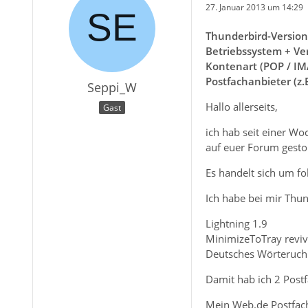
27. Januar 2013 um 14:29
Thunderbird-Version
Betriebssystem + Ve
Kontenart (POP / IM
Postfachanbieter (z.
Seppi_W
Hallo allerseits,
Gast
ich hab seit einer Wo
auf euer Forum gesto
Es handelt sich um f
Ich habe bei mir Thu
Lightning 1.9
MinimizeToTray reviv
Deutsches Wörteruch
Damit hab ich 2 Post
Mein Web.de Postfach