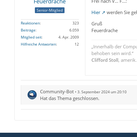
Feuerdrache
Frei nach V... F...:
Senior-Mitglied
Hier
werden Sie ge
Gruß
Reaktionen
323
Feuerdrache
Beiträge
6.059
Mitglied seit
4. Apr. 2009
Hilfreiche Antworten
12
„Innerhalb der Compu
behoben sein wird.“
Clifford Stoll
, amerik
Community-Bot
3. September 2024 um 20:10
Hat das Thema geschlossen.