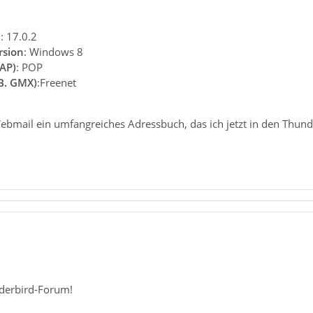
n
: 17.0.2
rsion
: Windows 8
AP)
: POP
.B. GMX)
:Freenet
Webmail ein umfangreiches Adressbuch, das ich jetzt in den Thund
derbird-Forum!