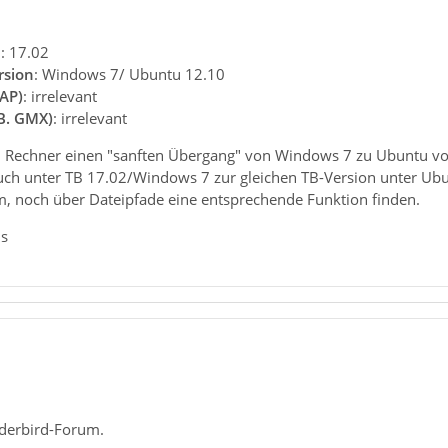
n
: 17.02
rsion
: Windows 7/ Ubuntu 12.10
AP)
: irrelevant
.B. GMX)
: irrelevant
 Rechner einen "sanften Übergang" von Windows 7 zu Ubuntu voll
h unter TB 17.02/Windows 7 zur gleichen TB-Version unter Ubun
, noch über Dateipfade eine entsprechende Funktion finden.
us
derbird-Forum.