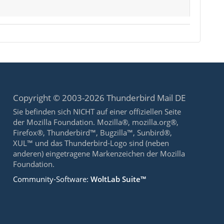
Copyright © 2003-2026 Thunderbird Mail DE
Sie befinden sich NICHT auf einer offiziellen Seite
der Mozilla Foundation. Mozilla®, mozilla.org®,
Firefox®, Thunderbird™, Bugzilla™, Sunbird®,
XUL™ und das Thunderbird-Logo sind (neben
anderen) eingetragene Markenzeichen der Mozilla
Foundation.
Community-Software:
WoltLab Suite™