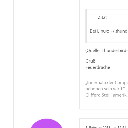
Zitat
Bei Linux: ~/.thund
(Quelle: Thunderbird
Gruß
Feuerdrache
„Innerhalb der Compu
behoben sein wird.“
Clifford Stoll
, amerik
1. Februar 2013 um 12:41