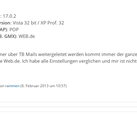
n
: 17.0.2
rsion
: Vista 32 bit / XP Prof. 32
AP)
: POP
.B. GMX)
: WEB.de
er über TB Mails weitergeleitet werden kommt immer der ganze 
Web.de. Ich habe alle Einstellungen verglichen und mir ist nicht
 von
rainmen
(
6. Februar 2013 um 10:57
)