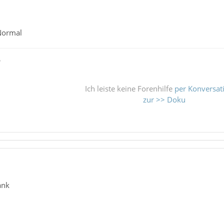
Normal
ß
Ich leiste keine Forenhilfe
per Konversat
zur >> Doku
ank