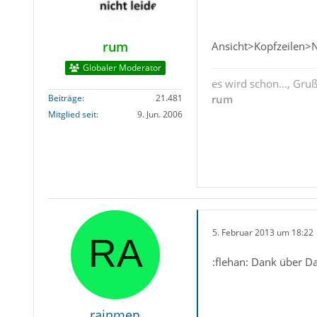
rum
Ansicht>Kopfzeilen>
Globaler Moderator
es wird schon..., Gru
Beiträge
21.481
rum
Mitglied seit
9. Jun. 2006
5. Februar 2013 um 18:22
:flehan: Dank über D
rainmen