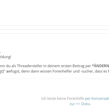
.
eldung!
nn du als Threadersteller in deinem ersten Beitrag per
*ÄNDER
gt]"
an
fügst, denn dann wissen Forenhelfer und -sucher, dass es 
ß
Ich leiste keine Forenhilfe
per Konversat
zur >> Doku