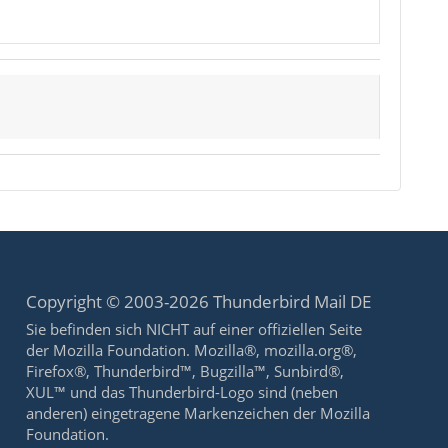
Copyright © 2003-2026 Thunderbird Mail DE
Sie befinden sich NICHT auf einer offiziellen Seite
der Mozilla Foundation. Mozilla®, mozilla.org®,
Firefox®, Thunderbird™, Bugzilla™, Sunbird®,
XUL™ und das Thunderbird-Logo sind (neben
anderen) eingetragene Markenzeichen der Mozilla
Foundation.