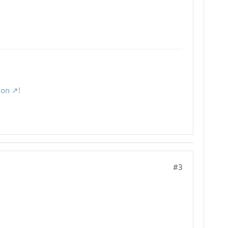
ion
!
#3