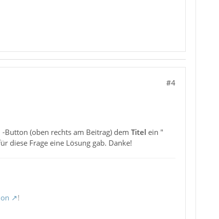
#4
N
-Button (oben rechts am Beitrag) dem
Titel
ein "
für diese Frage eine Lösung gab. Danke!
ion
!