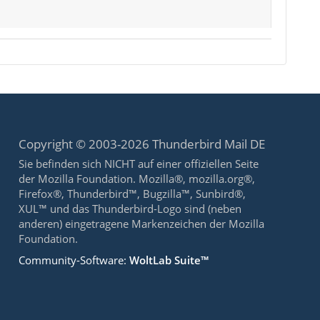
Copyright © 2003-2026 Thunderbird Mail DE
Sie befinden sich NICHT auf einer offiziellen Seite
der Mozilla Foundation. Mozilla®, mozilla.org®,
Firefox®, Thunderbird™, Bugzilla™, Sunbird®,
XUL™ und das Thunderbird-Logo sind (neben
anderen) eingetragene Markenzeichen der Mozilla
Foundation.
Community-Software:
WoltLab Suite™