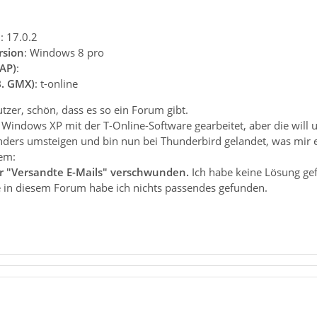
n
: 17.0.2
rsion
: Windows 8 pro
AP)
:
B. GMX)
: t-online
zer, schön, dass es so ein Forum gibt.
r Windows XP mit der T-Online-Software gearbeitet, aber die wil
ders umsteigen und bin nun bei Thunderbird gelandet, was mir eig
em:
 "Versandte E-Mails" verschwunden.
Ich habe keine Lösung gef
te in diesem Forum habe ich nichts passendes gefunden.