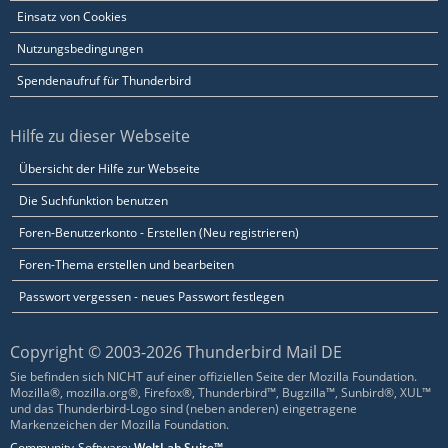
Einsatz von Cookies
Nutzungsbedingungen
Spendenaufruf für Thunderbird
Hilfe zu dieser Webseite
Übersicht der Hilfe zur Webseite
Die Suchfunktion benutzen
Foren-Benutzerkonto - Erstellen (Neu registrieren)
Foren-Thema erstellen und bearbeiten
Passwort vergessen - neues Passwort festlegen
Copyright © 2003-2026 Thunderbird Mail DE
Sie befinden sich NICHT auf einer offiziellen Seite der Mozilla Foundation.
Mozilla®, mozilla.org®, Firefox®, Thunderbird™, Bugzilla™, Sunbird®, XUL™
und das Thunderbird-Logo sind (neben anderen) eingetragene
Markenzeichen der Mozilla Foundation.
Community-Software:
WoltLab Suite™