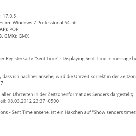
n
: 17.0.5
rsion
: Windows 7 Professional 64-bit
AP)
: POP
.B. GMX)
: GMX
er Registerkarte "Sent Time" - Displaying Sent Time in message h
 dass ich nachher ansehe, wird die Uhrzeit korrekt in der Zeitzo
37
allen Uhrzeiten in der Zeitzonenformat des Senders dargestellt;
ail: 08.03.2012 23:37 -0500
ns - Sent Time ansehe, ist ein Häkchen auf "Show senders timezo