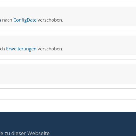
n
nach
ConfigDate
verschoben.
ch
Erweiterungen
verschoben.
fe zu dieser Webseite