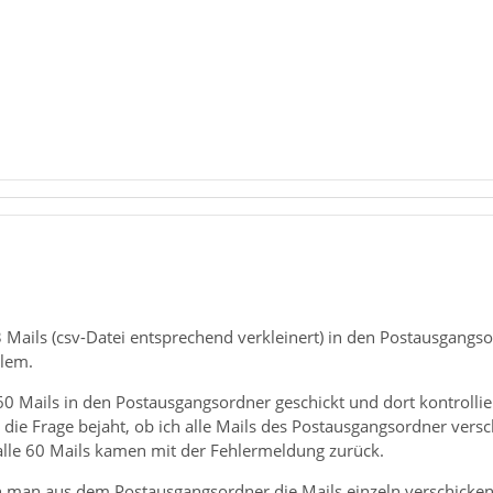
3 Mails (csv-Datei entsprechend verkleinert) in den Postausgang
blem.
0 Mails in den Postausgangsordner geschickt und dort kontrollie
die Frage bejaht, ob ich alle Mails des Postausgangsordner versc
 alle 60 Mails kamen mit der Fehlermeldung zurück.
n man aus dem Postausgangsordner die Mails einzeln verschicken