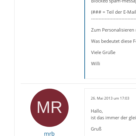
Blocked spam-messa
(### = Teil der E-Mai
-----------------------------
Zum Personalisieren 
Was bedeutet diese F
Viele Grüße
Willi
26. Mai 2013 um 17:03
Hallo,
ist das immer der gl
Gruß
mrb