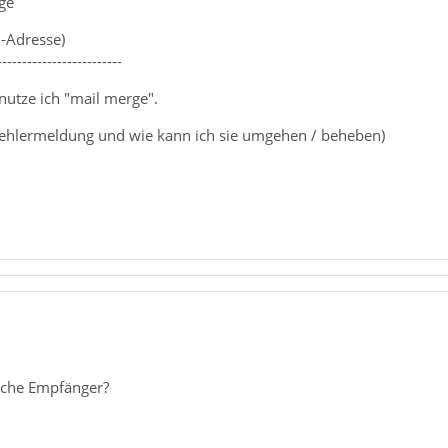
ge
l-Adresse)
-------------------------
nutze ich "mail merge".
ehlermeldung und wie kann ich sie umgehen / beheben)
eiche Empfänger?