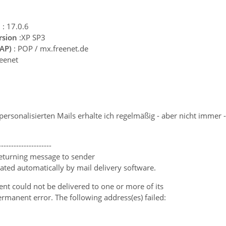
n
: 17.0.6
rsion
:XP SP3
MAP)
: POP / mx.freenet.de
reenet
ersonalisierten Mails erhalte ich regelmäßig - aber nicht immer
---------------------
 returning message to sender
ted automatically by mail delivery software.
nt could not be delivered to one or more of its
permanent error. The following address(es) failed: