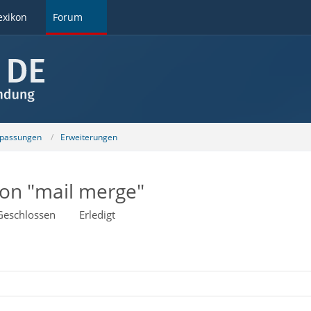
exikon
Forum
npassungen
Erweiterungen
on "mail merge"
Geschlossen
Erledigt