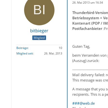
26. Mai 2013 um 16:34
Thunderbird-Versio
Betriebssystem + Ve
Kontenart (POP / I
Postfachanbieter
:F
bitbieger
Mitglied
Guten Tag,
Beiträge
10
Mitglied seit
26. Mai. 2013
beim Versenden von p
(Auszug) zurück:
-----------------------------
Mail delivery failed:
This message was crea
A message that you se
recipients. This is a 
###@web.de