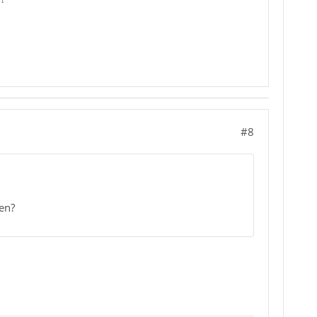
#8
en?