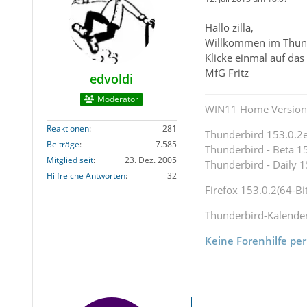
Hallo zilla,
Willkommen im Thun
Klicke einmal auf da
MfG Fritz
edvoldi
Moderator
WIN11 Home Version 
Reaktionen
281
Thunderbird 153.0.2es
Beiträge
7.585
Thunderbird - Beta 15
Mitglied seit
23. Dez. 2005
Thunderbird - Daily 1
Hilfreiche Antworten
32
Firefox 153.0.2(64-Bit
Thunderbird-Kalende
Keine Forenhilfe per