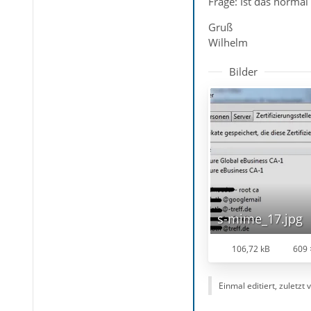
Frage: Ist das norma
Gruß
Wilhelm
Bilder
s-mime_17.jpg
106,72 kB
609 
Einmal editiert, zuletzt