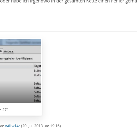
l oder habe ich irgendwo in der gesamten Kette einen Fehler gema
× 271
 von
williw14r
(
20. Juli 2013 um 19:16
)