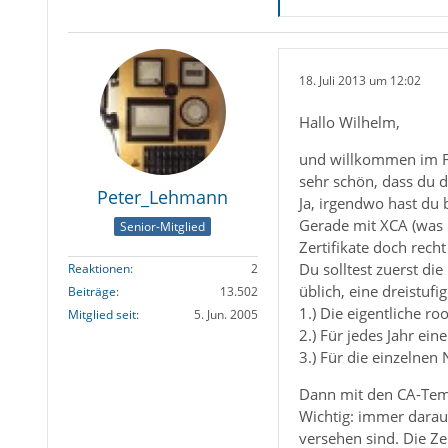
18. Juli 2013 um 12:02
Hallo Wilhelm,
und willkommen im 
sehr schön, dass du d
Peter_Lehmann
Ja, irgendwo hast du 
Gerade mit XCA (was i
Senior-Mitglied
Zertifikate doch rech
Du solltest zuerst di
Reaktionen
2
üblich, eine dreistufi
Beiträge
13.502
1.) Die eigentliche ro
Mitglied seit
5. Jun. 2005
2.) Für jedes Jahr ein
3.) Für die einzelnen
Dann mit den CA-Templ
Wichtig: immer darauf
versehen sind. Die Ze