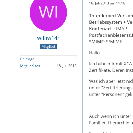
18. Juli 2013 um 11:18
Thunderbird-Version
Betriebssystem + Ve
Kontenart:
: IMAP
Postfachanbieter (z.
williw14r
SMIME
: S/MIME
Mitglied
Hallo.
Beiträge
3
Ich habe mir mit XCA e
Mitglied seit
18. Jul. 2013
Zertifikate. Deren In
Was ich aber jetzt ni
unter "Zertifizierung
unter "Personen" geli
Auch wenn ich unter P
Familien-Hierarchie u