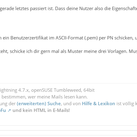
gerade letztes passiert ist. Dass deine Nutzer also die Eigenschaf
n ein Benutzerzertifikat im ASCII-Format (.pem) per PN schicken, u
esteht, schicke ich dir gern mal als Muster meine drei Vorlagen. M
Lightning 4.7.x, openSUSE Tumbleweed, 64bit
l bestimmen, wer meine Mails lesen kann.
zung der
(erweiterten) Suche
, und von
Hilfe & Lexikon
ist völlig
oFu
und kein HTML in E-Mails!