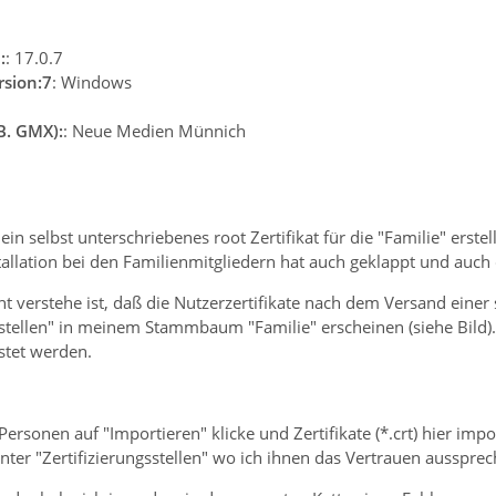
:
: 17.0.7
rsion:7
: Windows
B. GMX):
: Neue Medien Münnich
in selbst unterschriebenes root Zertifikat für die "Familie" erste
stallation bei den Familienmitgliedern hat auch geklappt und auch
cht verstehe ist, daß die Nutzerzertifikate nach dem Versand einer 
sstellen" in meinem Stammbaum "Familie" erscheinen (siehe Bild). 
stet werden.
ersonen auf "Importieren" klicke und Zertifikate (*.crt) hier imp
nter "Zertifizierungsstellen" wo ich ihnen das Vertrauen ausspre