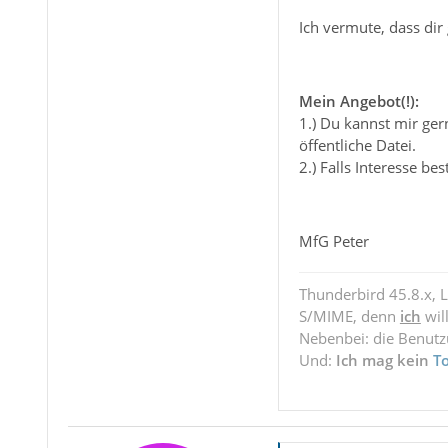
Ich vermute, dass dir 
Mein Angebot(!):
1.) Du kannst mir ger
öffentliche Datei.
2.) Falls Interesse b
MfG Peter
Thunderbird 45.8.x, 
S/MIME, denn
ich
wil
Nebenbei: die Benut
Und:
Ich mag kein
T