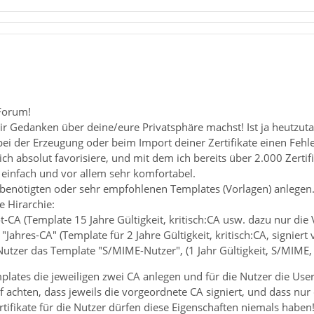
Forum!
ir Gedanken über deine/eure Privatsphäre machst! Ist ja heutzut
bei der Erzeugung oder beim Import deiner Zertifikate einen Fehl
ch absolut favorisiere, und mit dem ich bereits über 2.000 Zertif
t einfach und vor allem sehr komfortabel.
e benötigten oder sehr empfohlenen Templates (Vorlagen) anlegen
ge Hirarchie:
ot-CA (Template 15 Jahre Gültigkeit, kritisch:CA usw. dazu nur die 
e "Jahres-CA" (Template für 2 Jahre Gültigkeit, kritisch:CA, signiert
 Nutzer das Template "S/MIME-Nutzer", (1 Jahr Gültigkeit, S/MIME, 
ates die jeweiligen zwei CA anlegen und für die Nutzer die Userz
 achten, dass jeweils die vorgeordnete CA signiert, und dass nur
rtifikate für die Nutzer dürfen diese Eigenschaften niemals haben