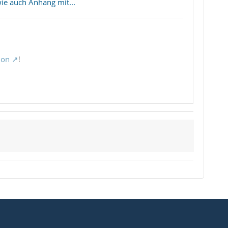
wie auch Anhang mit...
ion
!