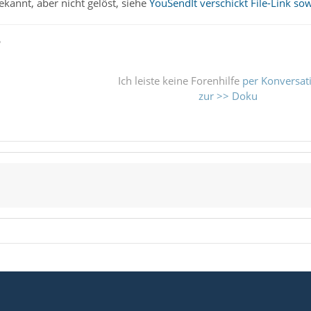
bekannt, aber nicht gelöst, siehe
YouSendIt verschickt File-Link so
ß
Ich leiste keine Forenhilfe
per Konversat
zur >> Doku