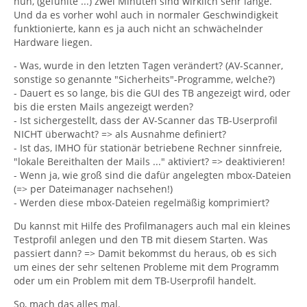
nun, (gefühlte ...) zwei Minuten sind wirklich sehr lange.
Und da es vorher wohl auch in normaler Geschwindigkeit
funktionierte, kann es ja auch nicht an schwächelnder
Hardware liegen.
- Was, wurde in den letzten Tagen verändert? (AV-Scanner,
sonstige so genannte "Sicherheits"-Programme, welche?)
- Dauert es so lange, bis die GUI des TB angezeigt wird, oder
bis die ersten Mails angezeigt werden?
- Ist sichergestellt, dass der AV-Scanner das TB-Userprofil
NICHT überwacht? => als Ausnahme definiert?
- Ist das, IMHO für stationär betriebene Rechner sinnfreie,
"lokale Bereithalten der Mails ..." aktiviert? => deaktivieren!
- Wenn ja, wie groß sind die dafür angelegten mbox-Dateien
(=> per Dateimanager nachsehen!)
- Werden diese mbox-Dateien regelmäßig komprimiert?
Du kannst mit Hilfe des Profilmanagers auch mal ein kleines
Testprofil anlegen und den TB mit diesem Starten. Was
passiert dann? => Damit bekommst du heraus, ob es sich
um eines der sehr seltenen Probleme mit dem Programm
oder um ein Problem mit dem TB-Userprofil handelt.
So, mach das alles mal.