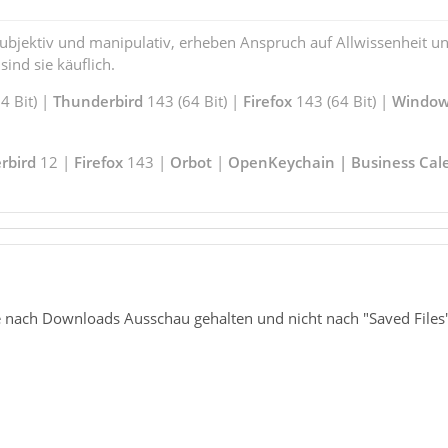
subjektiv und manipulativ, erheben Anspruch auf Allwissenheit 
ind sie käuflich.
 Bit) |
Thunderbird
143 (64 Bit) |
Firefox
143 (64 Bit) |
Window
rbird
12 |
Firefox
143 |
Orbot
|
OpenKeychain | Business Cal
e nach Downloads Ausschau gehalten und nicht nach "Saved Files