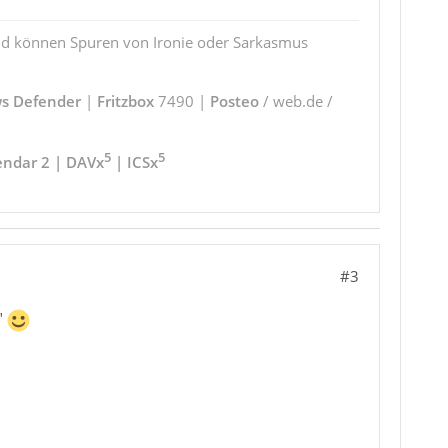
und können Spuren von Ironie oder Sarkasmus
s Defender
|
Fritzbox
7490 |
Posteo
/ web.de /
5
5
endar 2 | DAVx
| ICSx
#3
"