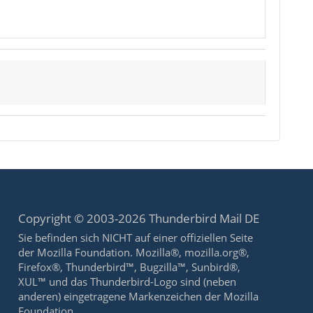
Copyright © 2003-2026 Thunderbird Mail DE
Sie befinden sich NICHT auf einer offiziellen Seite
der Mozilla Foundation. Mozilla®, mozilla.org®,
Firefox®, Thunderbird™, Bugzilla™, Sunbird®,
XUL™ und das Thunderbird-Logo sind (neben
anderen) eingetragene Markenzeichen der Mozilla
Foundation.