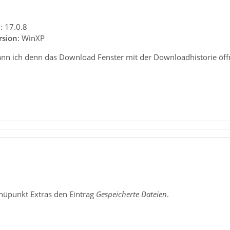
n
: 17.0.8
rsion
: WinXP
 kann ich denn das Download Fenster mit der Downloadhistorie öf
enüpunkt Extras den Eintrag
Gespeicherte Dateien
.