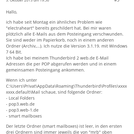
3. Oktober 2013 um 19:56
Hallo,
ich habe seit Montag ein ähnliches Problem wie
"electraheart" bereits geschildert hat. Bei mir waren
plötzlich alle E-Mails aus dem Posteingang verschwunden.
Sie sind weder im Papierkorb, noch in einem anderen
Ordner (Archiv,...). Ich nutze die Version 3.1.19. mit Windows
7 64 Bit.
Ich habe bei meinem Thunderbird 2 web.de E-Mail
Adressen die per POP abgerufen werden und in einem
gemeinsamen Posteingang ankommen.
Wenn ich unter
C:\Users\Privat\AppData\Roaming\Thunderbird\Profiles\xxxx
xxxx.default\Mail schaue, sind folgende Ordner:
- Local Folders
- pop3.web.de
- pop3.web-1.de
- smart mailboxes
Der letzte Ordner (smart mailboxes) ist leer, in den ersten
drei Ordnern sind immer jeweils die von "mrb" oben