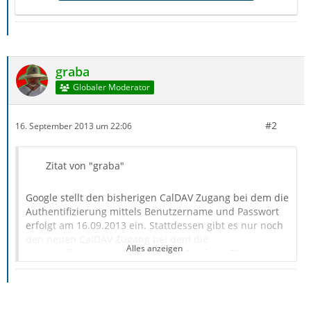
graba
Globaler Moderator
#2
16. September 2013 um 22:06
Zitat von "graba"
Google stellt den bisherigen CalDAV Zugang bei dem die
Authentifizierung mittels Benutzername und Passwort
erfolgt am 16.09.2013 ein. Stattdessen gibt es nur noch
den neuen CalDAV Zugang bei dem die
Alles anzeigen
Authentifizierung mittels OAuth 2.0 erfolgt. Dies bedingt
das neue Anlegen der Kalender da sich die Adresse
ändert und den Upgrade auf Thunderbird 24 &
https://developers.google.com/google-ap ... v/v2/guide
Lightning 2.6 welches erstmals Unterstützung für OAuth
2.0 enthält. Allerdings sind wohl noch einige Fehler