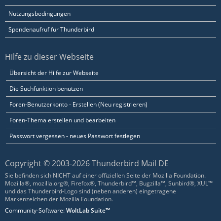
Nutzungsbedingungen
Spendenaufruf für Thunderbird
Hilfe zu dieser Webseite
Übersicht der Hilfe zur Webseite
Die Suchfunktion benutzen
Foren-Benutzerkonto - Erstellen (Neu registrieren)
Foren-Thema erstellen und bearbeiten
Passwort vergessen - neues Passwort festlegen
Copyright © 2003-2026 Thunderbird Mail DE
Sie befinden sich NICHT auf einer offiziellen Seite der Mozilla Foundation.
Mozilla®, mozilla.org®, Firefox®, Thunderbird™, Bugzilla™, Sunbird®, XUL™
und das Thunderbird-Logo sind (neben anderen) eingetragene
Markenzeichen der Mozilla Foundation.
Community-Software:
WoltLab Suite™