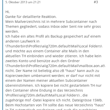
#3
5. Oktober 2013 um 21:21
Hi,
Danke für detaillierte Reaktion.
Mein Mailverzeichnis ist in mehrere Subcontainer nach
Themen gegliedert, sodass Inbox oder Sent nie sehr gross
werden.
Ich habe ein altes Profil als Backup gespeichert auf einem
anderen Laufwerk in
\Thunderbird\Profiles\aiig720m.default\Mail\Local Folders\
und möchte aus einem Container alte Mails in den
aktuellen TH einbinden und wieder zitieren. Ich habe kein
zweites Konto und benütze auch den Ordner
\Thunderbird\Profiles\aiig720m.default\Mail\mailbox.aon.at\
nicht. Der Name ist beliebig also zB "haus" kann auch zu
Kopierzwecken umbenannt werden; er darf nur nicht mit
einem der Namen meiner aktuellen Subcontainer
übereinstimmen. Ich kopiere bei nicht gestartetem TH nur
den Container ohne Endung in das Verzeichnis
\Profiles\aiig720m.default\Mail\Local Folders\ , die
zugehörige msf -Datei kopiere ich nicht. Dateigrösse 15Mb.
Beim Hochstarten von TH sollte das neue Verzeichnis "haus"
in TH automatisch erscheinen und auch die zugehörige