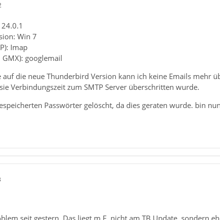
2
 24.0.1
sion: Win 7
P): Imap
. GMX): googlemail
 auf die neue Thunderbird Version kann ich keine Emails mehr ü
sie Verbindungszeit zum SMTP Server überschritten wurde.
gespeicherten Passwörter gelöscht, da dies geraten wurde. bin nu
3
blem seit gestern. Das liegt m.E. nicht am TB Update, sondern eh