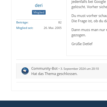
jedenfalls bei Googl
deri
gelöscht. Vorher siche
Mitglied
Du must vorher schau
Die Frage ist, ob du d
Beiträge
82
Mitglied seit
26. Mai. 2005
Dann muss man nur no
gezogen.
Grüße Detlef
Community-Bot
3. September 2024 um 20:10
Hat das Thema geschlossen.