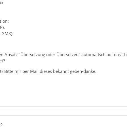
39
sion:
P):
. GMX):
 Absatz "Übersetzung oder Übersetzen" automatisch auf das T
et?
t? Bitte mir per Mail dieses bekannt geben-danke.
40