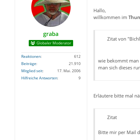
Hallo,
willkommen im
Thun
graba
Zitat von "Bich
Globaler Moderator
Reaktionen
612
wie bekommt man d
Beiträge
21.910
man sich dieses run
Mitglied seit
17. Mai. 2006
Hilfreiche Antworten
9
Erläutere bitte mal n
Zitat
Bitte mir per Mail