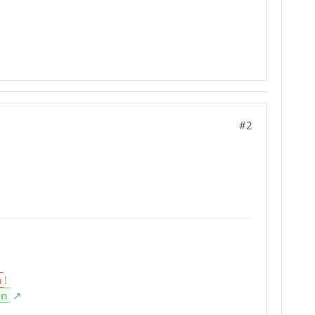
#2
n
!
en