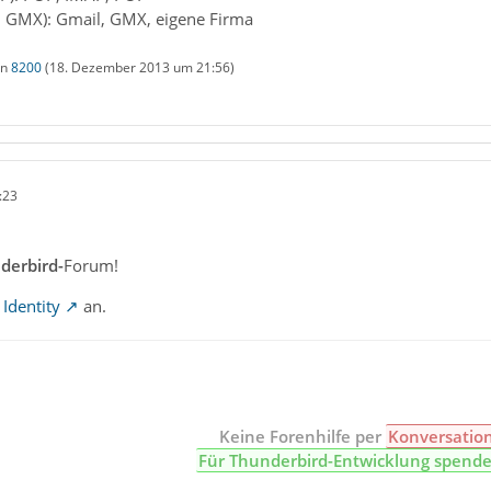
B. GMX): Gmail, GMX, eigene Firma
on
8200
(
18. Dezember 2013 um 21:56
)
:23
derbird-
Forum!
 Identity
an.
Keine Forenhilfe per
Konversatio
Für Thunderbird-Entwicklung spend