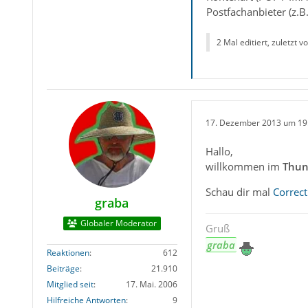
Postfachanbieter (z.
2 Mal editiert, zuletzt v
17. Dezember 2013 um 19
Hallo,
willkommen im
Thun
Schau dir mal
Correct
graba
Globaler Moderator
Gruß
graba
Reaktionen
612
Beiträge
21.910
Mitglied seit
17. Mai. 2006
Hilfreiche Antworten
9