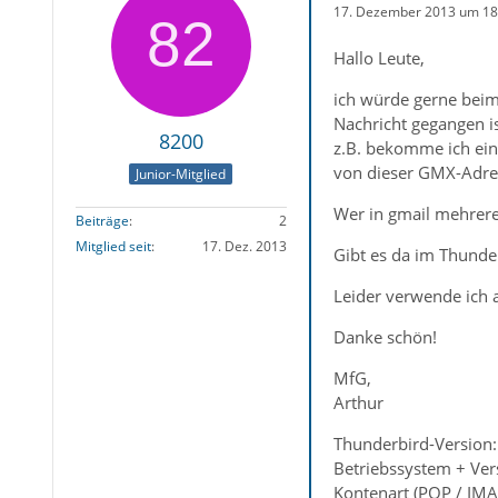
17. Dezember 2013 um 18
Hallo Leute,
ich würde gerne beim
Nachricht gegangen is
8200
z.B. bekomme ich ein
von dieser GMX-Adre
Junior-Mitglied
Wer in gmail mehrere 
Beiträge
2
Mitglied seit
17. Dez. 2013
Gibt es da im Thunde
Leider verwende ich 
Danke schön!
MfG,
Arthur
Thunderbird-Version:
Betriebssystem + Ver
Kontenart (POP / IM