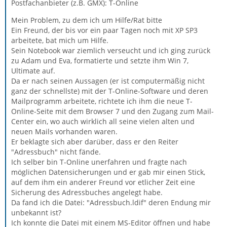
Postfachanbieter (z.B. GMX): T-Online
Mein Problem, zu dem ich um Hilfe/Rat bitte
Ein Freund, der bis vor ein paar Tagen noch mit XP SP3
arbeitete, bat mich um Hilfe.
Sein Notebook war ziemlich verseucht und ich ging zurück
zu Adam und Eva, formatierte und setzte ihm Win 7,
Ultimate auf.
Da er nach seinen Aussagen (er ist computermäßig nicht
ganz der schnellste) mit der T-Online-Software und deren
Mailprogramm arbeitete, richtete ich ihm die neue T-
Online-Seite mit dem Browser 7 und den Zugang zum Mail-
Center ein, wo auch wirklich all seine vielen alten und
neuen Mails vorhanden waren.
Er beklagte sich aber darüber, dass er den Reiter
"Adressbuch" nicht fände.
Ich selber bin T-Online unerfahren und fragte nach
möglichen Datensicherungen und er gab mir einen Stick,
auf dem ihm ein anderer Freund vor etlicher Zeit eine
Sicherung des Adressbuches angelegt habe.
Da fand ich die Datei: "Adressbuch.ldif" deren Endung mir
unbekannt ist?
Ich konnte die Datei mit einem MS-Editor öffnen und habe