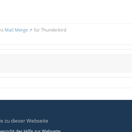
ons
Mail Merge
für Thunderbird
fe zu dieser Webseite
ersicht der Hilfe zur Webseite