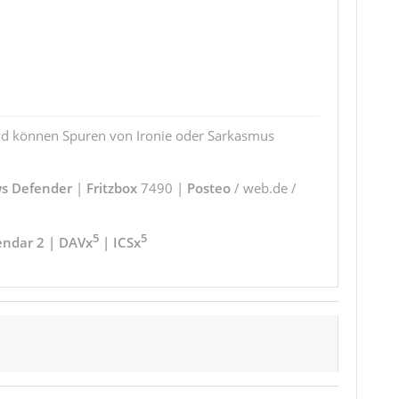
und können Spuren von Ironie oder Sarkasmus
s Defender
|
Fritzbox
7490 |
Posteo
/ web.de /
5
5
endar 2 | DAVx
| ICSx