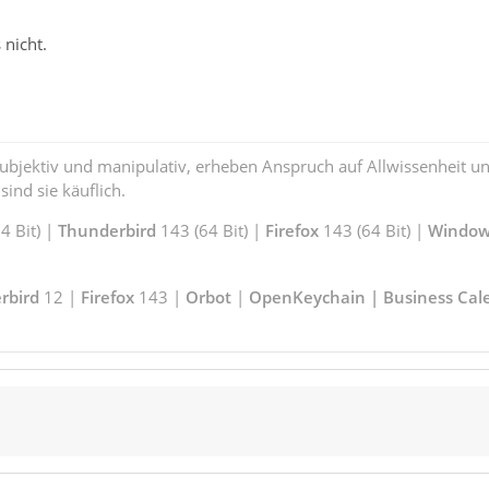
 nicht.
subjektiv und manipulativ, erheben Anspruch auf Allwissenheit 
ind sie käuflich.
 Bit) |
Thunderbird
143 (64 Bit) |
Firefox
143 (64 Bit) |
Window
rbird
12 |
Firefox
143 |
Orbot
|
OpenKeychain | Business Cal