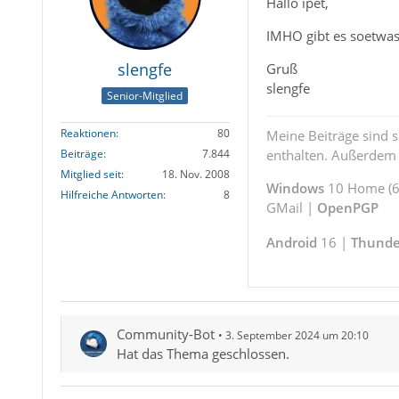
Hallo ipet,
IMHO gibt es soetwas
slengfe
Gruß
slengfe
Senior-Mitglied
Reaktionen
80
Meine Beiträge sind 
enthalten. Außerdem s
Beiträge
7.844
Mitglied seit
18. Nov. 2008
Windows
10 Home (64
Hilfreiche Antworten
8
GMail |
OpenPGP
Android
16 |
Thunde
Community-Bot
3. September 2024 um 20:10
Hat das Thema geschlossen.