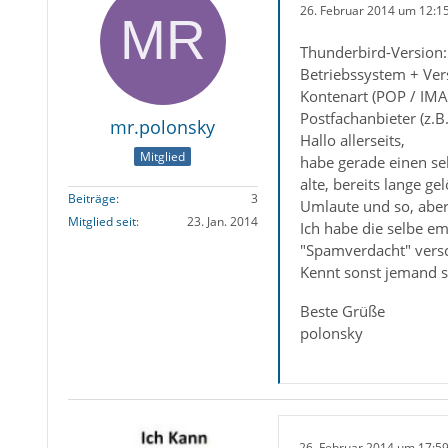
26. Februar 2014 um 12:1
Thunderbird-Version:
Betriebssystem + Ve
Kontenart (POP / IMA
Postfachanbieter (z.
mr.polonsky
Hallo allerseits,
Mitglied
habe gerade einen seh
alte, bereits lange g
Beiträge
3
Umlaute und so, aber 
Mitglied seit
23. Jan. 2014
Ich habe die selbe e
"Spamverdacht" versc
Kennt sonst jemand s
Beste Grüße
polonsky
26. Februar 2014 um 17:5