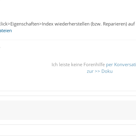
sklick>Eigenschaften>Index wiederherstellen (bzw. Reparieren) au
ateien
ß
Ich leiste keine Forenhilfe
per Konversat
zur >> Doku