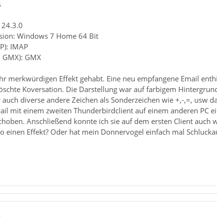
5
 24.3.0
rsion: Windows 7 Home 64 Bit
P): IMAP
B. GMX): GMX
r merkwürdigen Effekt gehabt. Eine neu empfangene Email enthiehl
elöschte Koversation. Die Darstellung war auf farbigem Hintergrun
auch diverse andere Zeichen als Sonderzeichen wie +,-,=, usw dar
mail mit einem zweiten Thunderbirdclient auf einem anderen PC e
hoben. Anschließend konnte ich sie auf dem ersten Client auch w
o einen Effekt? Oder hat mein Donnervogel einfach mal Schlucka
9