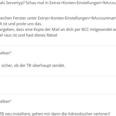
 als Servertyp? Schau mal in Extras>Konten-Einstellungen>%Acc
leichen Fenster unter Extras>Konten-Einstellungen>%Accountna
t ist und poste uns das.
ngeben, dass eine Kopie der Mail an dich per BCC mitgesendet wi
il raus ist und hast dieses Rätsel
delken"
l sicher, ob der TB überhaupt sendet.
delken"
TB neu installiere, gehen mir dann die Adressbücher verloren?