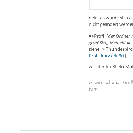
nein, es würde sich a
nicht geändert werd
=>Profil
[
der Ordner 
ghw63k9g.MeineMails.
siehe=>
Thunderbird
Profil kurz erklärt
]
wir hier im Rhein-Ma
es wird schon..., Gru
rum