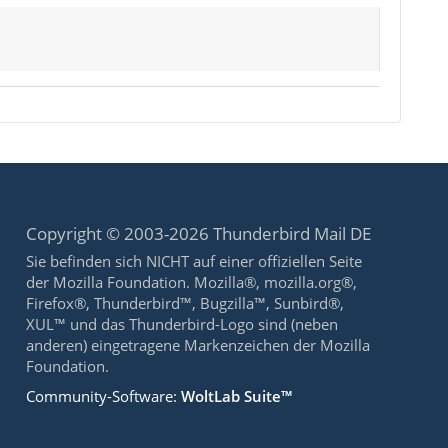
Copyright © 2003-2026 Thunderbird Mail DE
Sie befinden sich NICHT auf einer offiziellen Seite
der Mozilla Foundation. Mozilla®, mozilla.org®,
Firefox®, Thunderbird™, Bugzilla™, Sunbird®,
XUL™ und das Thunderbird-Logo sind (neben
anderen) eingetragene Markenzeichen der Mozilla
Foundation.
Community-Software:
WoltLab Suite™