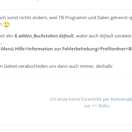
uch sonst nichts ändern, weil TB Programm und Daten getrennt spe
en
mit den
8_wilden_Buchstaben.default
, wobei auch default sonstwie
..
-Menü Hilfe>Information zur Fehlerbehebung>Profilordner>
in Gebiet verabschieden uns dann auch immer, deshalb:
ß
Ich leiste keine Forenhilfe
per Konversat
zur >> Doku