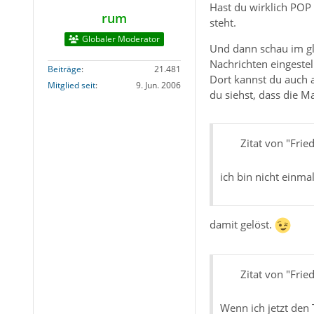
Hast du wirklich POP
rum
steht.
Globaler Moderator
Und dann schau im g
Nachrichten eingestell
Beiträge
21.481
Dort kannst du auch a
Mitglied seit
9. Jun. 2006
du siehst, dass die Ma
Zitat von "Frie
ich bin nicht einma
damit gelöst.
Zitat von "Frie
Wenn ich jetzt den 