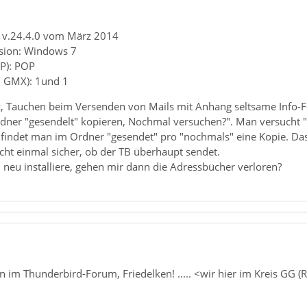
: v.24.4.0 vom März 2014
rsion: Windows 7
P): POP
B. GMX): 1und 1
z, Tauchen beim Versenden von Mails mit Anhang seltsame Info-Fe
rdner "gesendelt" kopieren, Nochmal versuchen?". Man versucht "
t findet man im Ordner "gesendet" pro "nochmals" eine Kopie. Da
icht einmal sicher, ob der TB überhaupt sendet.
 neu installiere, gehen mir dann die Adressbücher verloren?
 im Thunderbird-Forum, Friedelken! ..... <wir hier im Kreis GG 