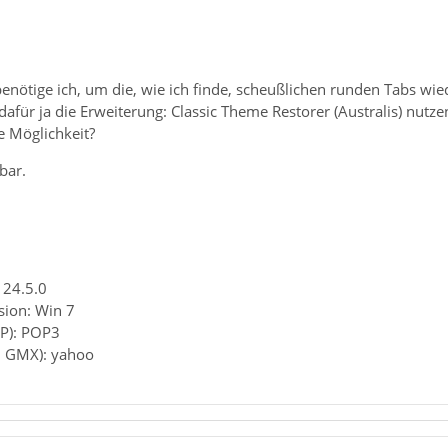
enötige ich, um die, wie ich finde, scheußlichen runden Tabs wi
afür ja die Erweiterung: Classic Theme Restorer (Australis) nutze
ne Möglichkeit?
bar.
 24.5.0
sion: Win 7
AP): POP3
B. GMX): yahoo