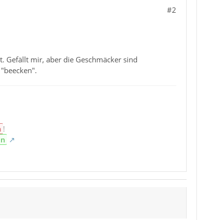
#2
t. Gefällt mir, aber die Geschmäcker sind
 "beecken".
n
!
en