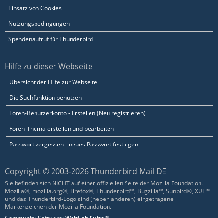
Einsatz von Cookies
Nutzungsbedingungen
Spendenaufruf für Thunderbird
Hilfe zu dieser Webseite
Übersicht der Hilfe zur Webseite
Die Suchfunktion benutzen
Foren-Benutzerkonto - Erstellen (Neu registrieren)
Foren-Thema erstellen und bearbeiten
Passwort vergessen - neues Passwort festlegen
Copyright © 2003-2026 Thunderbird Mail DE
Sie befinden sich NICHT auf einer offiziellen Seite der Mozilla Foundation.
Mozilla®, mozilla.org®, Firefox®, Thunderbird™, Bugzilla™, Sunbird®, XUL™
und das Thunderbird-Logo sind (neben anderen) eingetragene
Markenzeichen der Mozilla Foundation.
Community-Software:
WoltLab Suite™