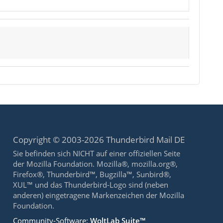
Copyright © 2003-2026 Thunderbird Mail DE
Sie befinden sich NICHT auf einer offiziellen Seite
der Mozilla Foundation. Mozilla®, mozilla.org®,
Firefox®, Thunderbird™, Bugzilla™, Sunbird®,
XUL™ und das Thunderbird-Logo sind (neben
anderen) eingetragene Markenzeichen der Mozilla
Foundation.
Community-Software:
WoltLab Suite™