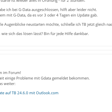
tarte ist wieder alles in Ordnung - für 2 Stunden.
be ich bei G-Data ausgeschlossen, hilft aber leider nicht.
lem mit G-Data, da es vor 3 oder 4 Tagen ein Update gab.
lle Augenblicke neustarten möchte, schließe ich TB jetzt gleich 
wie sich das lösen lässt? Bin für jede Hilfe dankbar.
n im Forum!
 Zeit einige Probleme mit Gdata gemeldet bekommen.
das weiter:
ate auf TB 24.6.0 mit Outlook.com