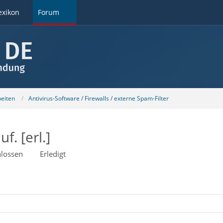
exikon
Forum
beiten
Antivirus-Software / Firewalls / externe Spam-Filter
f. [erl.]
lossen
Erledigt