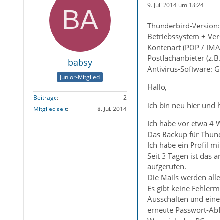
9. Juli 2014 um 18:24
Thunderbird-Version:
Betriebssystem + Ver
Kontenart (POP / IMA
Postfachanbieter (z.B
babsy
Antivirus-Software: G
Junior-Mitglied
Hallo,
Beiträge
2
ich bin neu hier und h
Mitglied seit
8. Jul. 2014
Ich habe vor etwa 4 W
Das Backup für Thunde
Ich habe ein Profil m
Seit 3 Tagen ist das 
aufgerufen.
Die Mails werden alle
Es gibt keine Fehler
Ausschalten und eine 
erneute Passwort-Abf