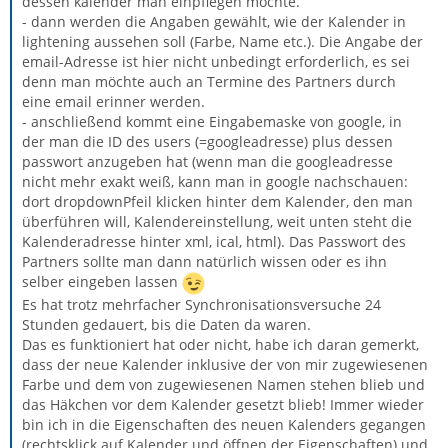
dessen kalender man einpflegen möchte.
- dann werden die Angaben gewählt, wie der Kalender in
lightening aussehen soll (Farbe, Name etc.). Die Angabe der
email-Adresse ist hier nicht unbedingt erforderlich, es sei
denn man möchte auch an Termine des Partners durch
eine email erinner werden.
- anschließend kommt eine Eingabemaske von google, in
der man die ID des users (=googleadresse) plus dessen
passwort anzugeben hat (wenn man die googleadresse
nicht mehr exakt weiß, kann man in google nachschauen:
dort dropdownPfeil klicken hinter dem Kalender, den man
überführen will, Kalendereinstellung, weit unten steht die
Kalenderadresse hinter xml, ical, html). Das Passwort des
Partners sollte man dann natürlich wissen oder es ihn
selber eingeben lassen
Es hat trotz mehrfacher Synchronisationsversuche 24
Stunden gedauert, bis die Daten da waren.
Das es funktioniert hat oder nicht, habe ich daran gemerkt,
dass der neue Kalender inklusive der von mir zugewiesenen
Farbe und dem von zugewiesenen Namen stehen blieb und
das Häkchen vor dem Kalender gesetzt blieb! Immer wieder
bin ich in die Eigenschaften des neuen Kalenders gegangen
(rechtsklick auf Kalender und öffnen der Eigenschaften) und