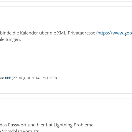
ch binde die Kalender über die XML-Privatadresse (
https://www.goo
nleitungen.
 von
hhk
(
22. August 2014 um 18:09
)
 das Passwort und hier hat Lightning Probleme.
n Vorschlag vom sts.