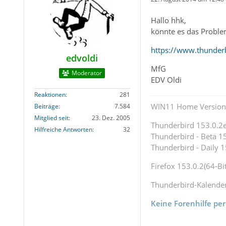
Hallo hhk,
könnte es das Proble
https://www.thunder
edvoldi
MfG
Moderator
EDV Oldi
Reaktionen
281
WIN11 Home Version 
Beiträge
7.584
Mitglied seit
23. Dez. 2005
Thunderbird 153.0.2es
Hilfreiche Antworten
32
Thunderbird - Beta 15
Thunderbird - Daily 1
Firefox 153.0.2(64-Bit
Thunderbird-Kalende
Keine Forenhilfe per