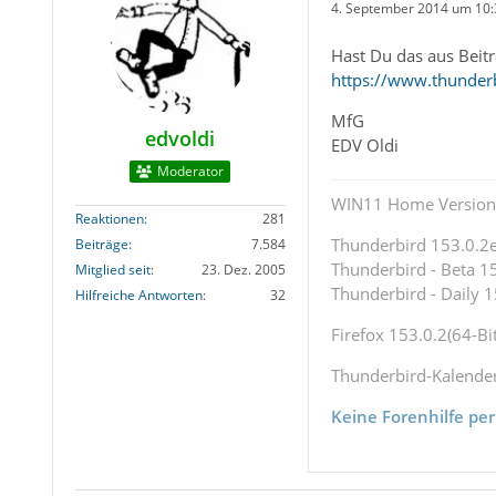
4. September 2014 um 10:
Hast Du das aus Beit
https://www.thunde
MfG
edvoldi
EDV Oldi
Moderator
WIN11 Home Version 
Reaktionen
281
Thunderbird 153.0.2es
Beiträge
7.584
Thunderbird - Beta 15
Mitglied seit
23. Dez. 2005
Thunderbird - Daily 1
Hilfreiche Antworten
32
Firefox 153.0.2(64-Bit
Thunderbird-Kalende
Keine Forenhilfe per