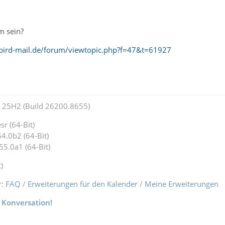
m sein?
bird-mail.de/forum/viewtopic.php?f=47&t=61927
25H2 (Build 26200.8655)
r (64-Bit)
4.0b2 (64-Bit)
55.0a1 (64-Bit)
)
r:
FAQ
/
Erweiterungen für den Kalender
/
Meine Erweiterungen
 Konversation!