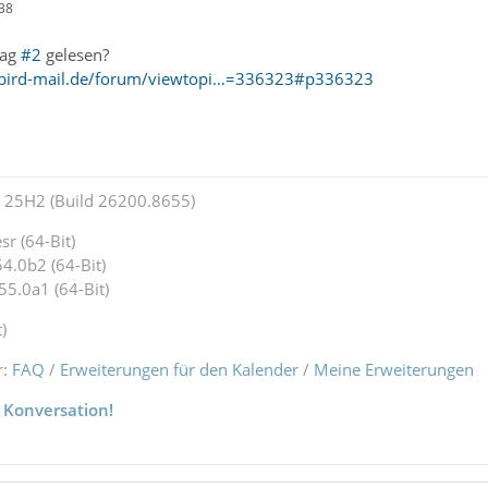
38
rag
#2
gelesen?
rbird-mail.de/forum/viewtopi…=336323#p336323
25H2 (Build 26200.8655)
r (64-Bit)
4.0b2 (64-Bit)
55.0a1 (64-Bit)
)
r:
FAQ
/
Erweiterungen für den Kalender
/
Meine Erweiterungen
 Konversation!