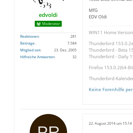
MfG
edvoldi
EDV Oldi
Moderator
WIN11 Home Version 
Reaktionen
281
Thunderbird 153.0.2es
Beiträge
7.584
Thunderbird - Beta 15
Mitglied seit
23. Dez. 2005
Thunderbird - Daily 1
Hilfreiche Antworten
32
Firefox 153.0.2(64-Bit
Thunderbird-Kalende
Keine Forenhilfe per
22. August 2014 um 15:14