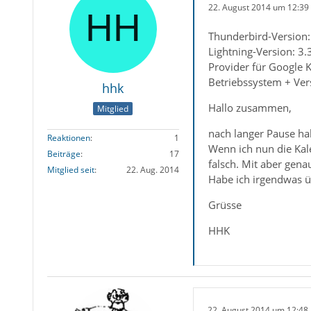
22. August 2014 um 12:39
Thunderbird-Version:
Lightning-Version: 3.
Provider für Google 
Betriebssystem + Ver
hhk
Hallo zusammen,
Mitglied
nach langer Pause ha
Reaktionen
1
Wenn ich nun die Kal
Beiträge
17
falsch. Mit aber gena
Mitglied seit
22. Aug. 2014
Habe ich irgendwas 
Grüsse
HHK
22. August 2014 um 12:48