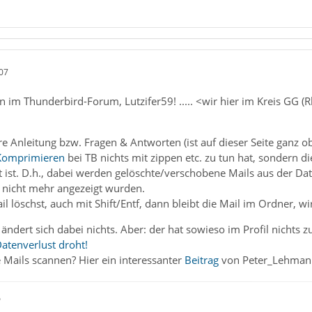
07
 im Thunderbird-Forum, Lutzifer59! ..... <wir hier im Kreis GG 
 Anleitung bzw. Fragen & Antworten (ist auf dieser Seite ganz ob
Komprimieren
bei TB nichts mit zippen etc. zu tun hat, sondern 
ist. D.h., dabei werden gelöschte/verschobene Mails aus der Dat
 nicht mehr angezeigt wurden.
l löschst, auch mit Shift/Entf, dann bleibt die Mail im Ordner, wi
ändert sich dabei nichts. Aber: der hat sowieso im Profil nichts z
Datenverlust droht!
 Mails scannen? Hier ein interessanter
Beitrag
von Peter_Lehman
ß