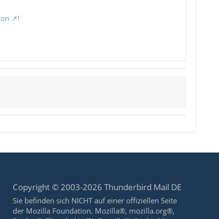
ion
!
Copyright © 2003-2026 Thunderbird Mail DE
Sie befinden sich NICHT auf einer offiziellen Seite
der Mozilla Foundation. Mozilla®, mozilla.org®,