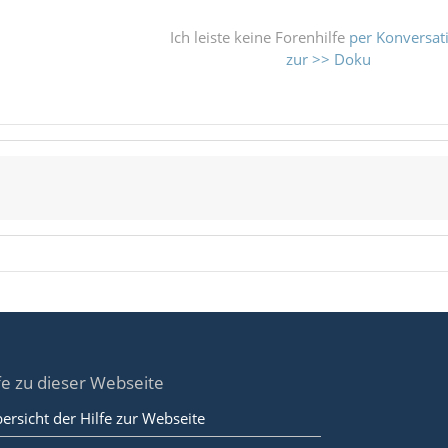
Ich leiste keine Forenhilfe
per Konversat
zur >> Doku
fe zu dieser Webseite
ersicht der Hilfe zur Webseite