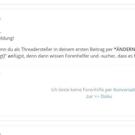
5
.
eldung!
nn du als Threadersteller in deinem ersten Beitrag per
*ÄNDER
gt]"
an
fügst, denn dann wissen Forenhelfer und -sucher, dass es 
ß
Ich leiste keine Forenhilfe
per Konversat
zur >> Doku
4