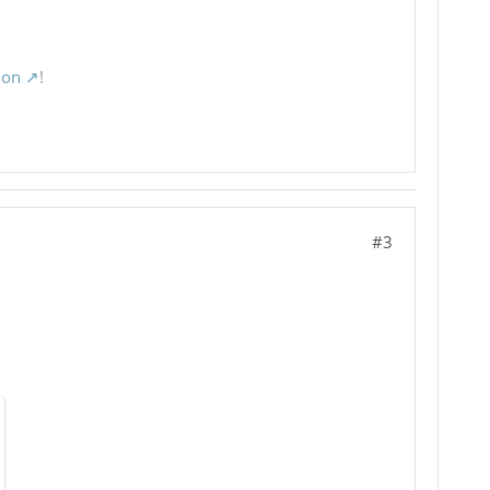
ion
!
#3