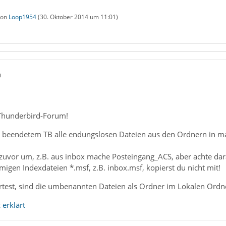
 von
Loop1954
(
30. Oktober 2014 um 11:01
)
0
Thunderbird-Forum!
i beendetem TB alle endungslosen Dateien aus den Ordnern in mai
zuvor um, z.B. aus inbox mache Posteingang_ACS, aber achte dara
migen Indexdateien *.msf, z.B. inbox.msf, kopierst du nicht mit!
test, sind die umbenannten Dateien als Ordner im Lokalen Ordne
 erklärt