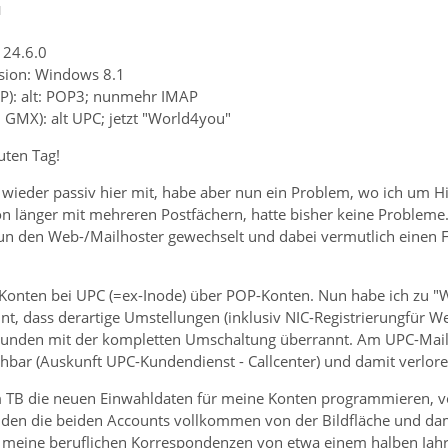
1
 24.6.0
sion: Windows 8.1
P): alt: POP3; nunmehr IMAP
. GMX): alt UPC; jetzt "World4you"
uten Tag!
wieder passiv hier mit, habe aber nun ein Problem, wo ich um Hi
n länger mit mehreren Postfächern, hatte bisher keine Probleme
nun den Web-/Mailhoster gewechselt und dabei vermutlich einen F
i Konten bei UPC (=ex-Inode) über POP-Konten. Nun habe ich zu 
nt, dass derartige Umstellungen (inklusiv NIC-Registrierungfür 
tunden mit der kompletten Umschaltung überrannt. Am UPC-Mailserv
hbar (Auskunft UPC-Kundendienst - Callcenter) und damit verloren
m TB die neuen Einwahldaten für meine Konten programmieren, v
en die beiden Accounts vollkommen von der Bildfläche und dami
- meine beruflichen Korrespondenzen von etwa einem halben Jah