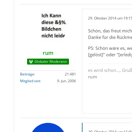
29. Oktober 2014 um 19:1
Schön, das freut mich
Danke für die Rückm
PS: Schön wäre es, we
rum
[gelöst]" oder "[erledi
Globaler Moderator
es wird schon..., Gru
Beiträge
21.481
rum
Mitglied seit
9. Jun. 2006
30. Oktober 2014 um 11:0