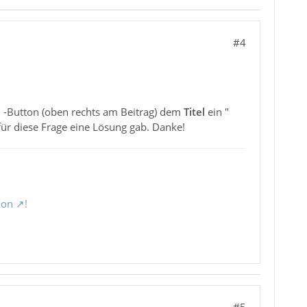
#4
N
-Button (oben rechts am Beitrag) dem
Titel
ein "
für diese Frage eine Lösung gab. Danke!
ion
!
#5