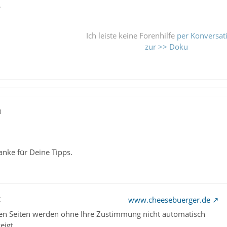
ß
Ich leiste keine Forenhilfe
per Konversat
zur >> Doku
3
anke für Deine Tipps.
t
www.cheesebuerger.de
nen Seiten werden ohne Ihre Zustimmung nicht automatisch
eigt.