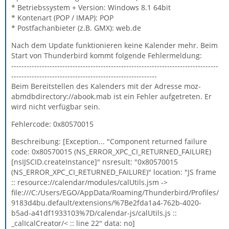
* Betriebssystem + Version: Windows 8.1 64bit
* Kontenart (POP / IMAP): POP
* Postfachanbieter (z.B. GMX): web.de
Nach dem Update funktionieren keine Kalender mehr. Beim
Start von Thunderbird kommt folgende Fehlermeldung:
---------------------------------------------------------------------------------
---------------------------------------------------------
Beim Bereitstellen des Kalenders mit der Adresse moz-
abmdbdirectory://abook.mab ist ein Fehler aufgetreten. Er
wird nicht verfügbar sein.
Fehlercode: 0x80570015
Beschreibung: [Exception... "Component returned failure
code: 0x80570015 (NS_ERROR_XPC_CI_RETURNED_FAILURE)
[nsIJSCID.createInstance]" nsresult: "0x80570015
(NS_ERROR_XPC_CI_RETURNED_FAILURE)" location: "JS frame
:: resource://calendar/modules/calUtils.jsm ->
file:///C:/Users/EGO/AppData/Roaming/Thunderbird/Profiles/
9183d4bu.default/extensions/%7Be2fda1a4-762b-4020-
b5ad-a41df1933103%7D/calendar-js/calUtils.js ::
_calIcalCreator/< :: line 22" data: no]