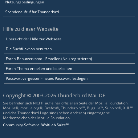
Nutzungsbedingungen
Spendenaufruf für Thunderbird
Hilfe zu dieser Webseite
Übersicht der Hilfe zur Webseite
Die Suchfunktion benutzen
Foren-Benutzerkonto - Erstellen (Neu registrieren)
Foren-Thema erstellen und bearbeiten
Passwort vergessen - neues Passwort festlegen
Copyright © 2003-2026 Thunderbird Mail DE
Sie befinden sich NICHT auf einer offiziellen Seite der Mozilla Foundation.
Mozilla®, mozilla.org®, Firefox®, Thunderbird™, Bugzilla™, Sunbird®, XUL™
und das Thunderbird-Logo sind (neben anderen) eingetragene
Markenzeichen der Mozilla Foundation.
Community-Software:
WoltLab Suite™