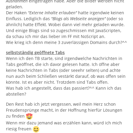
Ausnahmen
eingetragen habe. Aber die Bilder werden nicht
geladen.
Der Haken
"Externe Inhalte erlauben"
hatte irgendwie keinen
Einfluss. Lediglich das
"Blogs als Webseite anzeigen"
(oder so
ähnlich) hatte Effekt. Wobei dann viel mehr geladen wurde.
Und einige Blogs sind so zugeschmissen mit JavaScripten,
da schau ich mir das lieber im FF mit NoScript an.
Wie krieg ich denn meine 3 zuverlässigen Domains durch?^^
selbstständig geöffnete Tabs
Wenn ich den TB starte, sind irgendwelche Nachrichten in
Tabs geöffnet, die ich davor gelesen hatte. Ich öffne aber
keine Nachrichten in Tabs (oder seeehr selten) und achte
nun auch beim Schließen vestärkt darauf, ob was offen sein
könnte. Ist es aber nicht. Trotzdem sind Tabs offen.
Was hab ich angestellt, dass das passiert?^^ Kann ich das
abstellen?
Den Rest hab ich jetzt vergessen, weil mein Herz schon
Freudensprünge macht, in der Hoffnung hierfür Lösungen
zu finden
Wenn mir dazu jemand was erzählen kann, würd ich mich
riesig freuen