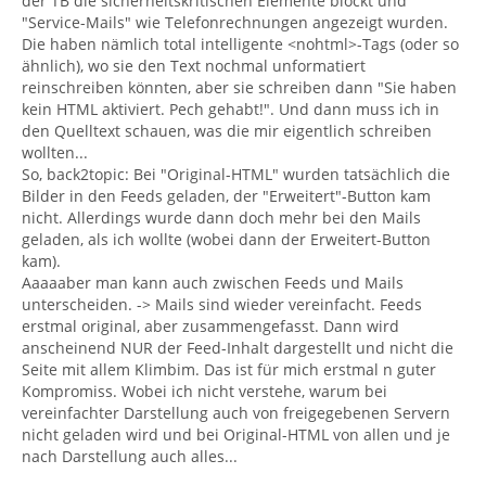
der TB die sicherheitskritischen Elemente blockt und
"Service-Mails" wie Telefonrechnungen angezeigt wurden.
Die haben nämlich total intelligente <nohtml>-Tags (oder so
ähnlich), wo sie den Text nochmal unformatiert
reinschreiben könnten, aber sie schreiben dann "Sie haben
kein HTML aktiviert. Pech gehabt!". Und dann muss ich in
den Quelltext schauen, was die mir eigentlich schreiben
wollten...
So, back2topic: Bei "Original-HTML" wurden tatsächlich die
Bilder in den Feeds geladen, der "Erweitert"-Button kam
nicht. Allerdings wurde dann doch mehr bei den Mails
geladen, als ich wollte (wobei dann der Erweitert-Button
kam).
Aaaaaber man kann auch zwischen Feeds und Mails
unterscheiden. -> Mails sind wieder vereinfacht. Feeds
erstmal original, aber zusammengefasst. Dann wird
anscheinend NUR der Feed-Inhalt dargestellt und nicht die
Seite mit allem Klimbim. Das ist für mich erstmal n guter
Kompromiss. Wobei ich nicht verstehe, warum bei
vereinfachter Darstellung auch von freigegebenen Servern
nicht geladen wird und bei Original-HTML von allen und je
nach Darstellung auch alles...