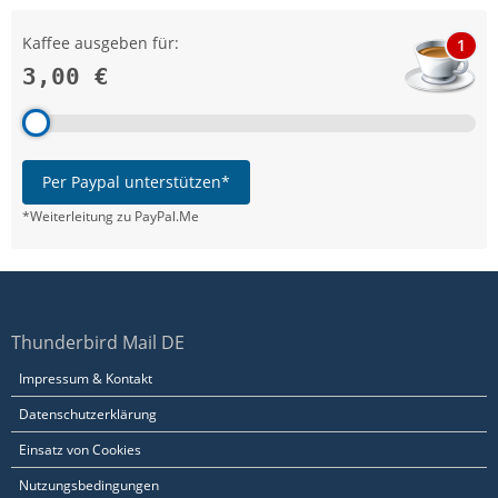
Kaffee ausgeben für:
1
3,00 €
Per Paypal unterstützen*
*Weiterleitung zu PayPal.Me
Thunderbird Mail DE
Impressum & Kontakt
Datenschutzerklärung
Einsatz von Cookies
Nutzungsbedingungen