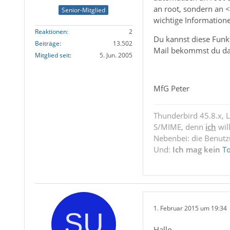
an root, sondern an 
Senior-Mitglied
wichtige Information
Reaktionen
2
Du kannst diese Funkt
Beiträge
13.502
Mail bekommst du da
Mitglied seit
5. Jun. 2005
MfG Peter
Thunderbird 45.8.x, 
S/MIME, denn
ich
wil
Nebenbei: die Benut
Und:
Ich mag kein
T
1. Februar 2015 um 19:34
Hallo,