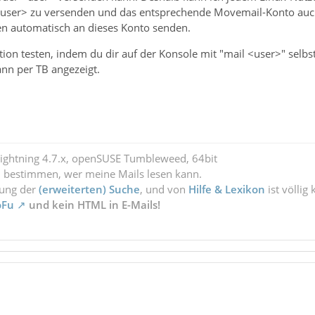
<user> zu versenden und das entsprechende Movemail-Konto auch i
en automatisch an dieses Konto senden.
ion testen, indem du dir auf der Konsole mit "mail <user>" selbst
nn per TB angezeigt.
Lightning 4.7.x, openSUSE Tumbleweed, 64bit
l bestimmen, wer meine Mails lesen kann.
zung der
(erweiterten) Suche
, und von
Hilfe & Lexikon
ist völlig
oFu
und kein HTML in E-Mails!