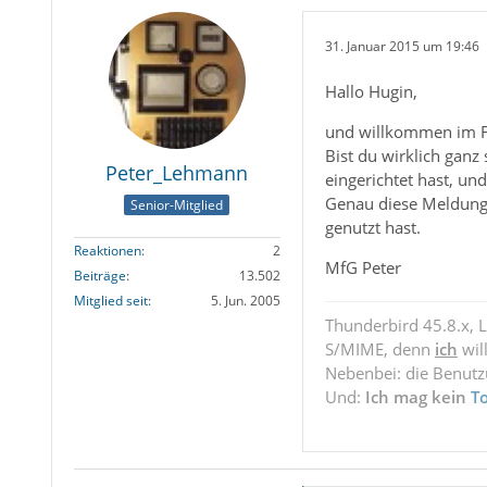
31. Januar 2015 um 19:46
Hallo Hugin,
und willkommen im 
Bist du wirklich ganz
Peter_Lehmann
eingerichtet hast, un
Genau diese Meldung 
Senior-Mitglied
genutzt hast.
Reaktionen
2
MfG Peter
Beiträge
13.502
Mitglied seit
5. Jun. 2005
Thunderbird 45.8.x, 
S/MIME, denn
ich
wil
Nebenbei: die Benut
Und:
Ich mag kein
T