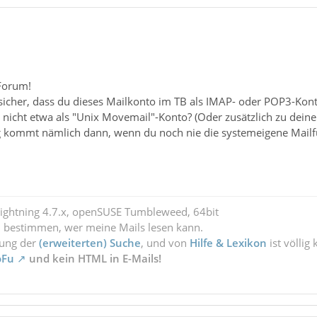
Forum!
 sicher, dass du dieses Mailkonto im TB als IMAP- oder POP3-Kont
d nicht etwa als "Unix Movemail"-Konto? (Oder zusätzlich zu dei
kommt nämlich dann, wenn du noch nie die systemeigene Mailfu
Lightning 4.7.x, openSUSE Tumbleweed, 64bit
l bestimmen, wer meine Mails lesen kann.
zung der
(erweiterten) Suche
, und von
Hilfe & Lexikon
ist völlig
oFu
und kein HTML in E-Mails!