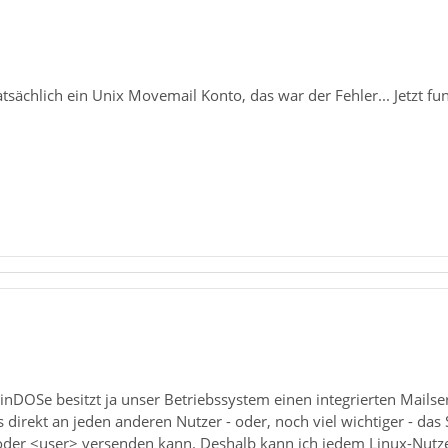
tsächlich ein Unix Movemail Konto, das war der Fehler... Jetzt fun
nDOSe besitzt ja unser Betriebssystem einen integrierten Mailser
s direkt an jeden anderen Nutzer - oder, noch viel wichtiger - d
oder <user> versenden kann. Deshalb kann ich jedem Linux-Nutz