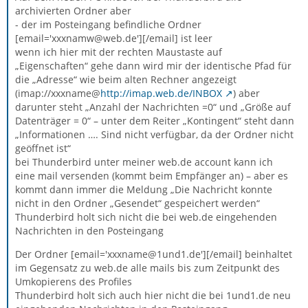
archivierten Ordner aber
- der im Posteingang befindliche Ordner
[email='xxxnamw@web.de'][/email] ist leer
wenn ich hier mit der rechten Maustaste auf
„Eigenschaften“ gehe dann wird mir der identische Pfad für
die „Adresse“ wie beim alten Rechner angezeigt
(imap://xxxname@
http://imap.web.de/INBOX
) aber
darunter steht „Anzahl der Nachrichten =0“ und „Größe auf
Datenträger = 0“ – unter dem Reiter „Kontingent“ steht dann
„Informationen …. Sind nicht verfügbar, da der Ordner nicht
geöffnet ist“
bei Thunderbird unter meiner web.de account kann ich
eine mail versenden (kommt beim Empfänger an) – aber es
kommt dann immer die Meldung „Die Nachricht konnte
nicht in den Ordner „Gesendet“ gespeichert werden“
Thunderbird holt sich nicht die bei web.de eingehenden
Nachrichten in den Posteingang
Der Ordner [email='xxxname@1und1.de'][/email] beinhaltet
im Gegensatz zu web.de alle mails bis zum Zeitpunkt des
Umkopierens des Profiles
Thunderbird holt sich auch hier nicht die bei 1und1.de neu