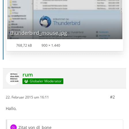
thunderbird_mouse.jpg
768,72 kB
900 × 1.440
rum
Globaler Moderator
#2
22. Februar 2015 um 16:11
Hallo,
Zitat von dl_bone