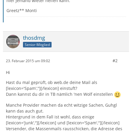
hier jemand wieter helfen kann.
Greetz** Monti
thosdmg
Senior-Mitglied
#2
23. Februar 2015 um 09:02
Hi
Hast du mal geprüft, ob web.de deine Mail als
[lexicon='Spam',''][/lexicon] einstuft?
Dann kannst du dir in TB nämlich 'nen Wolf einstellen
Manche Provider machen da echt witzige Sachen, Guhgl
kann das auch gut.
Hintergrund in dem Fall ist wohl, dass einige
[lexicon='Junk',''][/lexicon] und [lexicon='Spam',''][/lexicon]
Versender, die Massenmails rausschicken, die Adresse des