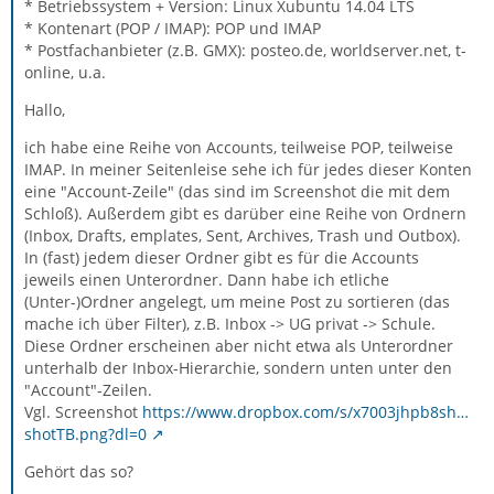
* Betriebssystem + Version: Linux Xubuntu 14.04 LTS
* Kontenart (POP / IMAP): POP und IMAP
* Postfachanbieter (z.B. GMX): posteo.de, worldserver.net, t-
online, u.a.
Hallo,
ich habe eine Reihe von Accounts, teilweise POP, teilweise
IMAP. In meiner Seitenleise sehe ich für jedes dieser Konten
eine "Account-Zeile" (das sind im Screenshot die mit dem
Schloß). Außerdem gibt es darüber eine Reihe von Ordnern
(Inbox, Drafts, emplates, Sent, Archives, Trash und Outbox).
In (fast) jedem dieser Ordner gibt es für die Accounts
jeweils einen Unterordner. Dann habe ich etliche
(Unter-)Ordner angelegt, um meine Post zu sortieren (das
mache ich über Filter), z.B. Inbox -> UG privat -> Schule.
Diese Ordner erscheinen aber nicht etwa als Unterordner
unterhalb der Inbox-Hierarchie, sondern unten unter den
"Account"-Zeilen.
Vgl. Screenshot
https://www.dropbox.com/s/x7003jhpb8sh…
shotTB.png?dl=0
Gehört das so?