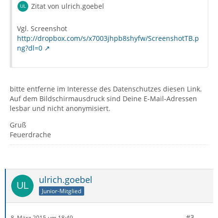
Zitat von ulrich.goebel
Vgl. Screenshot
http://dropbox.com/s/x7003jhpb8shyfw/ScreenshotTB.p
ng?dl=0
bitte entferne im Interesse des Datenschutzes diesen Link.
Auf dem Bildschirmausdruck sind Deine E-Mail-Adressen
lesbar und nicht anonymisiert.
Gruß
Feuerdrache
ulrich.goebel
Junior-Mitglied
#3
8. März 2015 um 18:49