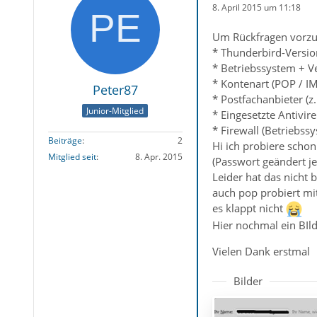
8. April 2015 um 11:18
Um Rückfragen vorzu
* Thunderbird-Versio
* Betriebssystem + 
* Kontenart (POP / I
Peter87
* Postfachanbieter (
Junior-Mitglied
* Eingesetzte Antivi
* Firewall (Betriebss
Beiträge
2
Hi ich probiere scho
Mitglied seit
8. Apr. 2015
(Passwort geändert jet
Leider hat das nicht 
auch pop probiert m
es klappt nicht
Hier nochmal ein BIl
Vielen Dank erstmal
Bilder