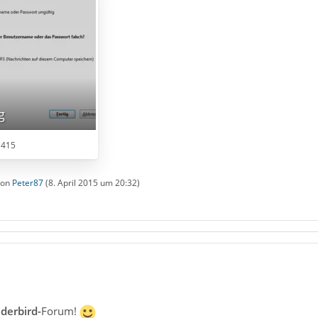
g
 415
 von
Peter87
(
8. April 2015 um 20:32
)
derbird-
Forum!