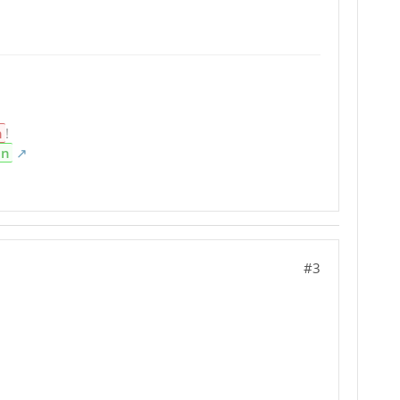
n
!
en
#3