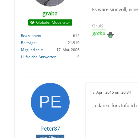
Es wäre sinnvoll, ei
graba
Globaler Moderator
Gruß
graba
Reaktionen
612
Beiträge
21.910
Mitglied seit
17. Mai. 2006
Hilfreiche Antworten
9
8. April 2015 um 20:34
Ja danke fürs Info ich
Peter87
Junior-Mitglied