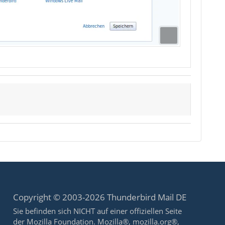
Copyright © 2003-2026 Thunderbird Mail DE
Sie befinden sich NICHT auf einer offiziellen Seite
der Mozilla Foundation. Mozilla®, mozilla.org®,