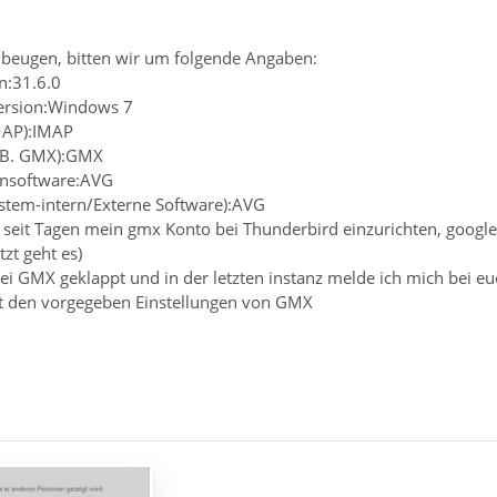
beugen, bitten wir um folgende Angaben:
n:31.6.0
Version:Windows 7
MAP):IMAP
z.B. GMX):GMX
rensoftware:AVG
ystem-intern/Externe Software):AVG
n seit Tagen mein gmx Konto bei Thunderbird einzurichten, google
zt geht es)
bei GMX geklappt und in der letzten instanz melde ich mich bei euc
it den vorgegeben Einstellungen von GMX
d