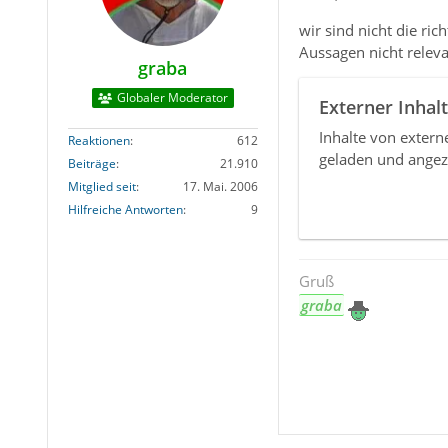
wir sind nicht die ri
Aussagen nicht relevan
graba
Globaler Moderator
Externer Inhalt
Inhalte von exter
Reaktionen
612
geladen und angez
Beiträge
21.910
Mitglied seit
17. Mai. 2006
Hilfreiche Antworten
9
Gruß
graba