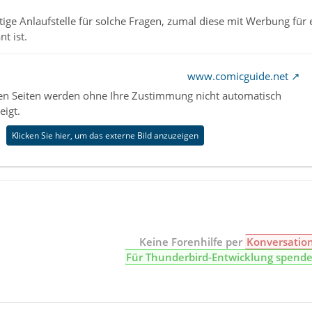
chtige Anlaufstelle für solche Fragen, zumal diese mit Werbung f
t ist.
www.comicguide.net
nen Seiten werden ohne Ihre Zustimmung nicht automatisch
eigt.
Klicken Sie hier, um das externe Bild anzuzeigen
Keine Forenhilfe per
Konversatio
Für Thunderbird-Entwicklung spend