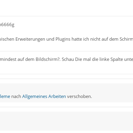
yh6666g
ischen Erweiterungen und Plugins hatte ich nicht auf dem Schirm
07ffff3afbd78 in js::DirectProxyHandler::call(JSContext*
07ffff3b4ec3d in js::CrossCompartmentWrapper::call(JSCon
mindest auf dem Bildschirm?. Schau Die mal die linke Spalte unt
bleme
nach
Allgemeines Arbeiten
verschoben.
07ffff3a6b1ba in JS_CallFunctionValue(JSContext*, JS::Ha