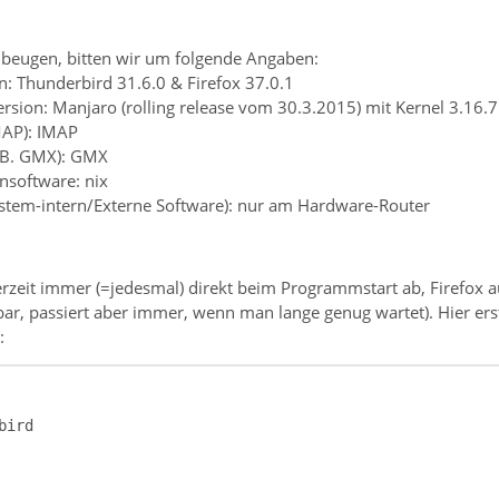
beugen, bitten wir um folgende Angaben:
: Thunderbird 31.6.0 & Firefox 37.0.1
rsion: Manjaro (rolling release vom 30.3.2015) mit Kernel 3.16.7
MAP): IMAP
z.B. GMX): GMX
ensoftware: nix
system-intern/Externe Software): nur am Hardware-Router
erzeit immer (=jedesmal) direkt beim Programmstart ab, Firefox 
ar, passiert aber immer, wenn man lange genug wartet). Hier ers
: