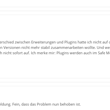
07ffff3afbd78 in js::DirectProxyHandler::call(JSContext*
07ffff3b4ec3d in js::CrossCompartmentWrapper::call(JSCon
rschied zwischen Erweiterungen und Plugins hatte ich nicht auf d
n Versionen nicht mehr stabil zusammenarbeiten wollte. Und weil i
uch nicht sofort auf. Ich merke mir: Plugins werden auch im Safe 
07ffff3afbd78 in js::DirectProxyHandler::call(JSContext*
07ffff3b4ec3d in js::CrossCompartmentWrapper::call(JSCon
ldung. Fein, dass das Problem nun behoben ist.