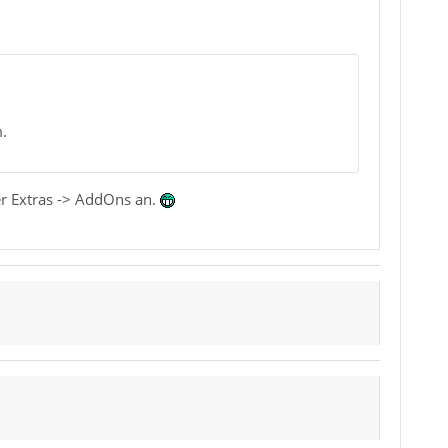
.
, JS::Handle<JSObject*>, JS::CallArgs const
text*, JS::Handle<JSObject*>, JS::CallArgs 
er Extras -> AddOns an.
ndle<JSObject*>, JS::Handle<JS::Value>, J