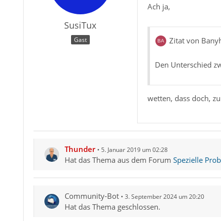
Ach ja,
SusiTux
Gast
Zitat von Ban
Den Unterschied zw
#65 0x000
#66 0x000
wetten, dass doch, zu
Thunder
5. Januar 2019 um 02:28
Hat das Thema aus dem Forum
Spezielle Pro
Community-Bot
3. September 2024 um 20:20
Hat das Thema geschlossen.
#76 0x000