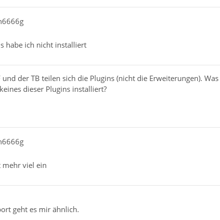
yh6666g
07ffff3afbd78 in js::DirectProxyHandler::call(JSContext*
habe ich nicht installiert
07ffff3b4ec3d in js::CrossCompartmentWrapper::call(JSCon
F und der TB teilen sich die Plugins (nicht die Erweiterungen). Wa
eines dieser Plugins installiert?
07ffff3afbd78 in js::DirectProxyHandler::call(JSContext*
yh6666g
07ffff3b4ec3d in js::CrossCompartmentWrapper::call(JSCon
t mehr viel ein
rt geht es mir ähnlich.