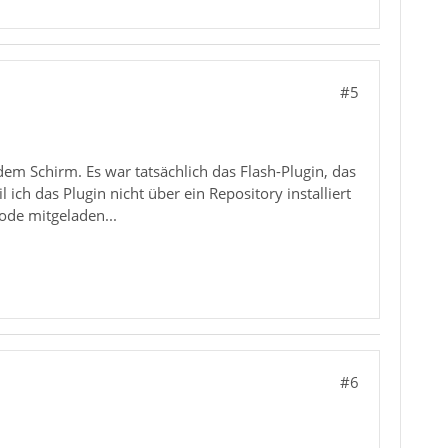
#5
, JS::Handle<JSObject*>, JS::CallArgs const
text*, JS::Handle<JSObject*>, JS::CallArgs 
em Schirm. Es war tatsächlich das Flash-Plugin, das
ch das Plugin nicht über ein Repository installiert
Mode mitgeladen...
, JS::Handle<JSObject*>, JS::CallArgs const
text*, JS::Handle<JSObject*>, JS::CallArgs 
#6