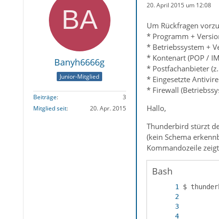
20. April 2015 um 12:08
Um Rückfragen vorzu
* Programm + Version
* Betriebssystem + Ve
* Kontenart (POP / I
Banyh6666g
* Postfachanbieter (
Junior-Mitglied
* Eingesetzte Antivir
* Firewall (Betriebs
Beiträge
3
Hallo,
Mitglied seit
20. Apr. 2015
Thunderbird stürzt d
(kein Schema erkennb
Kommandozeile zeigt
Bash