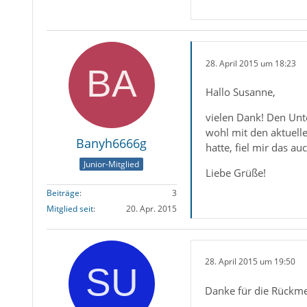
28. April 2015 um 18:23
#46 0x000
Hallo Susanne,
#47 0x000
vielen Dank! Den Unte
wohl mit den aktuelle
Banyh6666g
hatte, fiel mir das a
Junior-Mitglied
Liebe Grüße!
Beiträge
3
Mitglied seit
20. Apr. 2015
#54 0x000
#55 0x000
28. April 2015 um 19:50
Danke für die Rückme