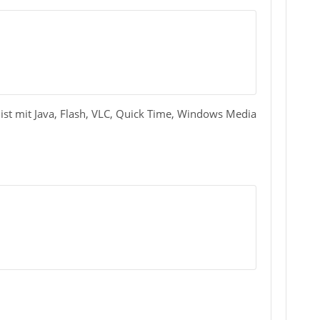
, JS::Handle<JSObject*>, JS::CallArgs const
text*, JS::Handle<JSObject*>, JS::CallArgs 
s ist mit Java, Flash, VLC, Quick Time, Windows Media
, JS::Handle<JSObject*>, JS::CallArgs const
text*, JS::Handle<JSObject*>, JS::CallArgs 