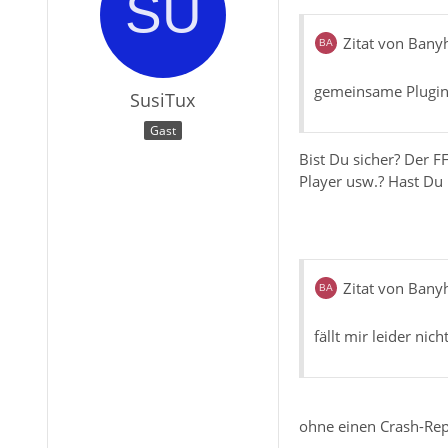
Zitat von Ban
#28 0x000
gemeinsame Plugins 
SusiTux
#29 0x000
Gast
Bist Du sicher? Der F
Player usw.? Hast Du k
#36 0x000
Zitat von Ban
#37 0x000
fällt mir leider nich
ohne einen Crash-Repo