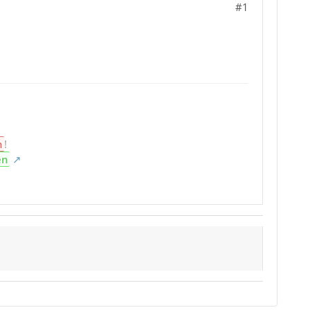
#1
n
!
en