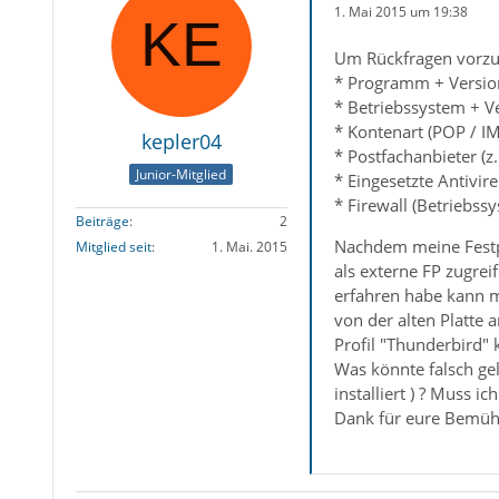
1. Mai 2015 um 19:38
Um Rückfragen vorzu
* Programm + Versio
* Betriebssystem + V
* Kontenart (POP / I
kepler04
* Postfachanbieter (
Junior-Mitglied
* Eingesetzte Antivir
* Firewall (Betriebss
Beiträge
2
Nachdem meine Festpla
Mitglied seit
1. Mai. 2015
als externe FP zugrei
erfahren habe kann ma
von der alten Platte a
Profil "Thunderbird" 
Was könnte falsch gel
installiert ) ? Muss
Dank für eure Bemü