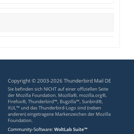
Copyright © 2003-2026 Thunderbird Mail DE
Sie befinden sich NICHT auf einer offiziellen Seite
der Mozilla Foundation. Mozilla®, mozilla.org®,
Firefox®, Thunderbird™, Bugzilla™, Sunbird®,
XUL™ und das Thunderbird-Logo sind (neben
anderen) eingetragene Markenzeichen der Mozilla
Foundation.
Community-Software:
WoltLab Suite™