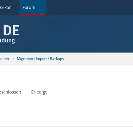
exikon
Forum
beiten
Migration / Import / Backups
eschlossen
Erledigt