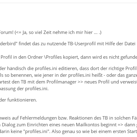
m! (<= Ja, so viel Zeit nehme ich mir hier ... .)
bird" findet das zu nutzende TB-Userprofil mit Hilfe der Datei "p
rofil in den Ordner \Profiles kopiert, dann wird es nicht gefunden 
r händisch die profiles.ini editieren, dass dort der richtige Prof
so benennen, wie jener in der profiles.ini heißt - oder das gan
test den TB mit dem Profilmanager >> neues Profil und verweist d
assung der profiles.ini.
der funktionieren.
inweis auf Fehlermeldungen bzw. Reaktionen des TB in solchen Fäl
Dialog zum Einrichten eines neuen Mailkontos beginnt => dann g
arin keine "profiles.ini". Also genau so wie bei einem ersten Start