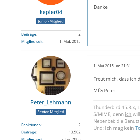
Danke
kepler04
Junior-Mitglied
Beiträge
2
Mitglied seit
1. Mai. 2015
1. Mai 2015 um 21:31
Freut mich, dass ich d
MfG Peter
Peter_Lehmann
Thunderbird 45.8.x, 
Senior-Mitglied
S/MIME, denn
ich
wil
Nebenbei: die Benut
Reaktionen
2
Und:
Ich mag kein
T
Beiträge
13.502
Mitglied seit
5. Jun. 2005