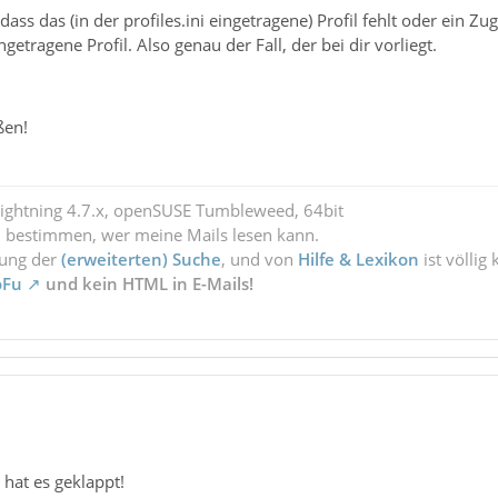
ss das (in der profiles.ini eingetragene) Profil fehlt oder ein Zugri
ngetragene Profil. Also genau der Fall, der bei dir vorliegt.
ßen!
Lightning 4.7.x, openSUSE Tumbleweed, 64bit
l bestimmen, wer meine Mails lesen kann.
zung der
(erweiterten) Suche
, und von
Hilfe & Lexikon
ist völlig
oFu
und kein HTML in E-Mails!
 hat es geklappt!