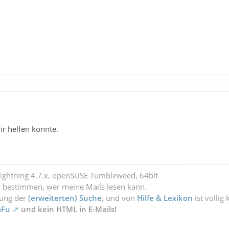
ir helfen konnte.
Lightning 4.7.x, openSUSE Tumbleweed, 64bit
l bestimmen, wer meine Mails lesen kann.
zung der
(erweiterten) Suche
, und von
Hilfe & Lexikon
ist völlig
oFu
und kein HTML in E-Mails!