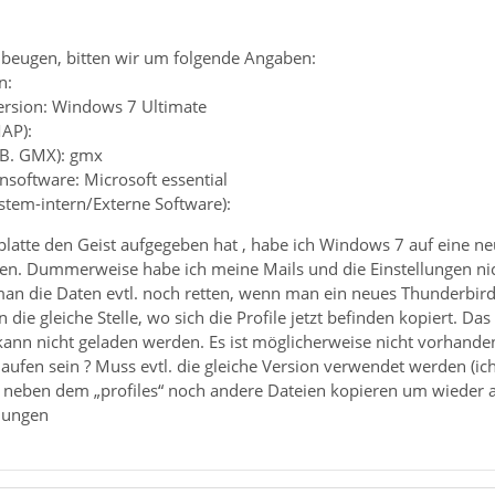
beugen, bitten wir um folgende Angaben:
n:
ersion: Windows 7 Ultimate
MAP):
z.B. GMX): gmx
ensoftware: Microsoft essential
ystem-intern/Externe Software):
tte den Geist aufgegeben hat , habe ich Windows 7 auf eine neue p
fen. Dummerweise habe ich meine Mails und die Einstellungen nich
n die Daten evtl. noch retten, wenn man ein neues Thunderbird in
n die gleiche Stelle, wo sich die Profile jetzt befinden kopiert. 
kann nicht geladen werden. Es ist möglicherweise nicht vorhanden 
aufen sein ? Muss evtl. die gleiche Version verwendet werden (i
 ich neben dem „profiles“ noch andere Dateien kopieren um wiede
hungen