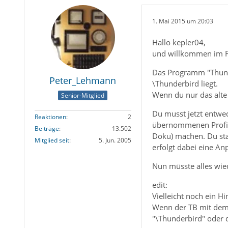
1. Mai 2015 um 20:03
Hallo kepler04,
und willkommen im Foru
Das Programm "Thunder
Peter_Lehmann
\Thunderbird liegt.
Wenn du nur das alte P
Senior-Mitglied
Du musst jetzt entwede
Reaktionen
2
übernommenen Profils 
Beiträge
13.502
Doku) machen. Du star
Mitglied seit
5. Jun. 2005
erfolgt dabei eine Anp
Nun müsste alles wie
edit:
Vielleicht noch ein H
Wenn der TB mit dem 
"\Thunderbird" oder d