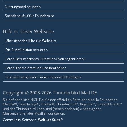
Nutzungsbedingungen
Spendenaufruf für Thunderbird
Hilfe zu dieser Webseite
Übersicht der Hilfe zur Webseite
Die Suchfunktion benutzen
Foren-Benutzerkonto - Erstellen (Neu registrieren)
Foren-Thema erstellen und bearbeiten
Passwort vergessen - neues Passwort festlegen
Copyright © 2003-2026 Thunderbird Mail DE
Sie befinden sich NICHT auf einer offiziellen Seite der Mozilla Foundation.
Mozilla®, mozilla.org®, Firefox®, Thunderbird™, Bugzilla™, Sunbird®, XUL™
und das Thunderbird-Logo sind (neben anderen) eingetragene
Markenzeichen der Mozilla Foundation.
Community-Software:
WoltLab Suite™