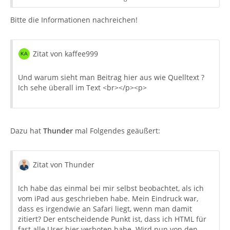
* Kontenart (POP / IMAP):
* Postfachanbieter (z.B. GMX):
Bitte die Informationen nachreichen!
* Speicherdienst (z.B. Dropbox):
* Eingesetzte Antivirensoftware:
* Firewall (Betriebssystem-intern/Externe Software):
Zitat von kaffee999
Und warum sieht man Beitrag hier aus wie Quelltext ?
Ich sehe überall im Text <br></p><p>
Dazu hat
Thunder
mal Folgendes geäußert:
Zitat von Thunder
Ich habe das einmal bei mir selbst beobachtet, als ich
vom iPad aus geschrieben habe. Mein Eindruck war,
dass es irgendwie an Safari liegt, wenn man damit
zitiert? Der entscheidende Punkt ist, dass ich HTML für
fast alle User hier verboten habe. Wird nun von den