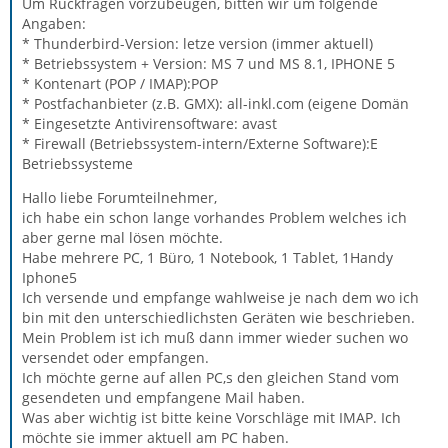
Um Rückfragen vorzubeugen, bitten wir um folgende
Angaben:
* Thunderbird-Version: letze version (immer aktuell)
* Betriebssystem + Version: MS 7 und MS 8.1, IPHONE 5
* Kontenart (POP / IMAP):POP
* Postfachanbieter (z.B. GMX): all-inkl.com (eigene Domän
* Eingesetzte Antivirensoftware: avast
* Firewall (Betriebssystem-intern/Externe Software):E
Betriebssysteme
Hallo liebe Forumteilnehmer,
ich habe ein schon lange vorhandes Problem welches ich
aber gerne mal lösen möchte.
Habe mehrere PC, 1 Büro, 1 Notebook, 1 Tablet, 1Handy
Iphone5
Ich versende und empfange wahlweise je nach dem wo ich
bin mit den unterschiedlichsten Geräten wie beschrieben.
Mein Problem ist ich muß dann immer wieder suchen wo
versendet oder empfangen.
Ich möchte gerne auf allen PC,s den gleichen Stand vom
gesendeten und empfangene Mail haben.
Was aber wichtig ist bitte keine Vorschläge mit IMAP. Ich
möchte sie immer aktuell am PC haben.