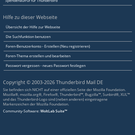
Spendenaufruf für Thunderbird
Hilfe zu dieser Webseite
Übersicht der Hilfe zur Webseite
Die Suchfunktion benutzen
Foren-Benutzerkonto - Erstellen (Neu registrieren)
Foren-Thema erstellen und bearbeiten
Passwort vergessen - neues Passwort festlegen
Copyright © 2003-2026 Thunderbird Mail DE
Sie befinden sich NICHT auf einer offiziellen Seite der Mozilla Foundation.
Mozilla®, mozilla.org®, Firefox®, Thunderbird™, Bugzilla™, Sunbird®, XUL™
und das Thunderbird-Logo sind (neben anderen) eingetragene
Markenzeichen der Mozilla Foundation.
Community-Software:
WoltLab Suite™