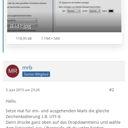
Bild1.jpg
118,95 kB
1.194 × 544
mrb
Senior-Mitglied
#2
3. Juni 2015 um 23:26
Hallo,
Setze mal für ein- und ausgehenden Mails die gleiche
Zeichenkodierung z.B. UTF-8.
Dann drücke ganz oben auf das Dropdownmenü und wähle
dort "Unicode" aus. Überprüfe, ob du unter beiden