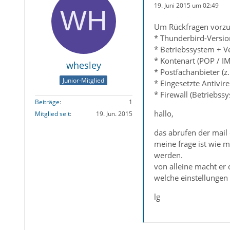
19. Juni 2015 um 02:49
Um Rückfragen vorzu
* Thunderbird-Versio
* Betriebssystem + V
* Kontenart (POP / 
whesley
* Postfachanbieter (z
Junior-Mitglied
* Eingesetzte Antivir
* Firewall (Betriebss
Beiträge
1
hallo,
Mitglied seit
19. Jun. 2015
das abrufen der mail 
meine frage ist wie 
werden.
von alleine macht er d
welche einstellungen
lg