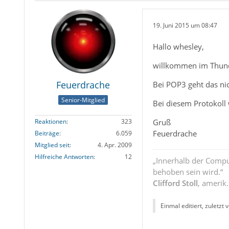
19. Juni 2015 um 08:47
Hallo whesley,
willkommen im Thun
Feuerdrache
Bei POP3 geht das nic
Senior-Mitglied
Bei diesem Protokoll
Gruß
Reaktionen
323
Feuerdrache
Beiträge
6.059
Mitglied seit
4. Apr. 2009
Hilfreiche Antworten
12
„Innerhalb der Compu
behoben sein wird.“
Clifford Stoll
, amerik
Einmal editiert, zuletzt 