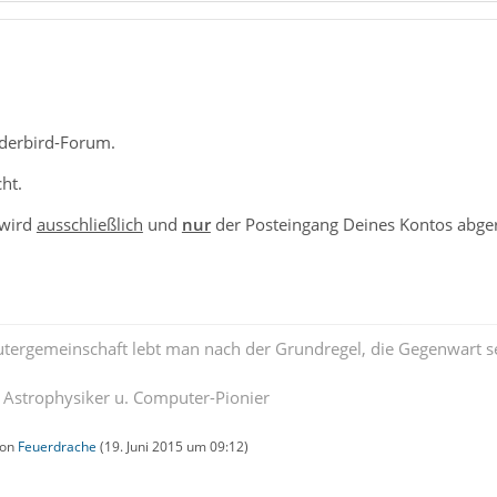
derbird-Forum.
ht.
 wird
ausschließlich
und
nur
der Posteingang Deines Kontos abge
tergemeinschaft lebt man nach der Grundregel, die Gegenwart se
. Astrophysiker u. Computer-Pionier
von
Feuerdrache
(
19. Juni 2015 um 09:12
)