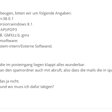
beugen, bitten wir um folgende Angaben:
n:38.0.1
ersion:windows 8.1
IMAP):POP3
.B. GMX):z.b.:gmx
ensoftware:
ystem-intern/Externe Software):
die im posteingang liegen klappt alles wunderbar.
man den spamordner auch mit abruft, also dass die mails die in 
as ja nicht.
 und wo muss ich dafür tätigen?