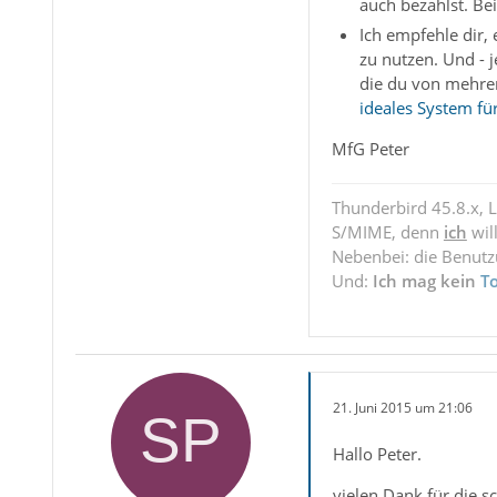
auch bezahlst. Be
Ich empfehle dir,
zu nutzen. Und - j
die du von mehrer
ideales System fü
MfG Peter
Thunderbird 45.8.x, 
S/MIME, denn
ich
wil
Nebenbei: die Benut
Und:
Ich mag kein
T
21. Juni 2015 um 21:06
Hallo Peter.
vielen Dank für die s