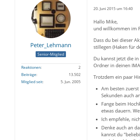
20. Juni 2015 um 16:40
Hallo Mike,
und willkommen im 
Dass du bei dieser A
Peter_Lehmann
stillegen (Haken für 
Senior-Mitglied
Du kannst jetzt die 
Ordner in deinen IMAP
Reaktionen
2
Beiträge
13.502
Trotzdem ein paar Hi
Mitglied seit
5. Jun. 2005
Am besten zuerst
Sekunden auch an
Fange beim Hochko
etwas dauern. Wen
Ich empfehle, nich
Denke auch an das
kannst du "belieb