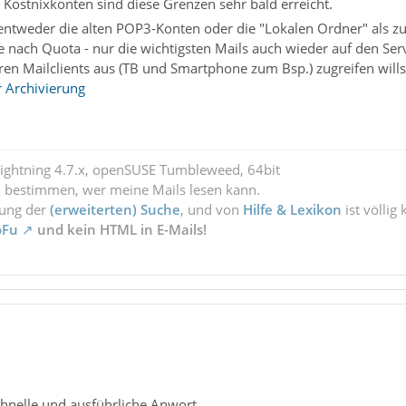
i Kostnixkonten sind diese Grenzen sehr bald erreicht.
 entweder die alten POP3-Konten oder die "Lokalen Ordner" als zu
e nach Quota - nur die wichtigsten Mails auch wieder auf den Serv
en Mailclients aus (TB und Smartphone zum Bsp.) zugreifen wills
r Archivierung
Lightning 4.7.x, openSUSE Tumbleweed, 64bit
l bestimmen, wer meine Mails lesen kann.
zung der
(erweiterten) Suche
, und von
Hilfe & Lexikon
ist völlig
oFu
und kein HTML in E-Mails!
chnelle und ausführliche Anwort.