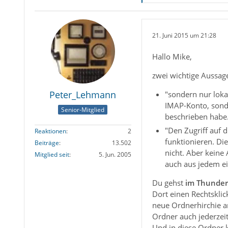
21. Juni 2015 um 21:28
Hallo Mike,
zwei wichtige Aussag
Peter_Lehmann
"sondern nur lokal
IMAP-Konto, sonde
Senior-Mitglied
beschrieben habe
"Den Zugriff auf 
Reaktionen
2
funktionieren. Di
Beiträge
13.502
nicht. Aber keine
Mitglied seit
5. Jun. 2005
auch aus jedem ei
Du gehst
im Thunder
Dort einen Rechtsklic
neue Ordnerhirchie a
Ordner auch jederzei
Und in diese Ordner k