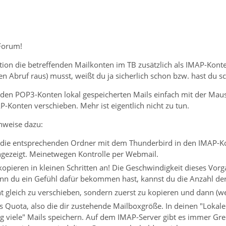
Forum!
ktion die betreffenden Mailkonten im TB zusätzlich als IMAP-Kon
den Abruf raus) musst, weißt du ja sicherlich schon bzw. hast du 
in den POP3-Konten lokal gespeicherten Mails einfach mit der Ma
-Konten verschieben. Mehr ist eigentlich nicht zu tun.
nweise dazu:
 die entsprechenden Ordner mit dem Thunderbird in den IMAP-Ko
gezeigt. Meinetwegen Kontrolle per Webmail.
pieren in kleinen Schritten an! Die Geschwindigkeit dieses Vor
n du ein Gefühl dafür bekommen hast, kannst du die Anzahl der 
t gleich zu verschieben, sondern zuerst zu kopieren und dann (wen
 Quota, also die dir zustehende Mailboxgröße. In deinen "Lokale
ig viele" Mails speichern. Auf dem IMAP-Server gibt es immer Gre