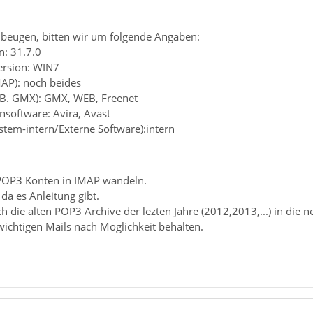
beugen, bitten wir um folgende Angaben:
n: 31.7.0
ersion: WIN7
MAP): noch beides
z.B. GMX): GMX, WEB, Freenet
ensoftware: Avira, Avast
ystem-intern/Externe Software):intern
POP3 Konten in IMAP wandeln.
da es Anleitung gibt.
die alten POP3 Archive der lezten Jahre (2012,2013,...) in die n
wichtigen Mails nach Möglichkeit behalten.