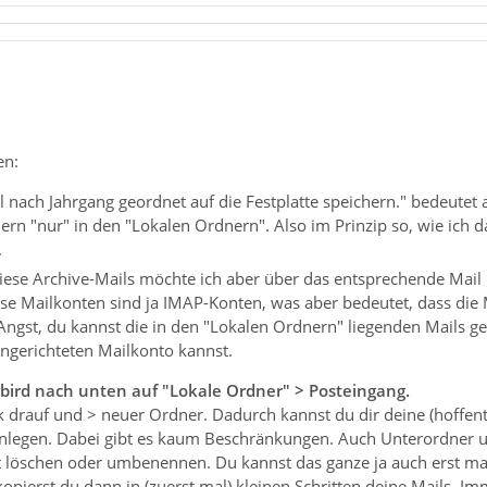
en:
 nach Jahrgang geordnet auf die Festplatte speichern." bedeutet al
rn "nur" in den "Lokalen Ordnern". Also im Prinzip so, wie ich d
.
diese Archive-Mails möchte ich aber über das entsprechende Mail K
ese Mailkonten sind ja IMAP-Konten, was aber bedeutet, dass die M
 Angst, du kannst die in den "Lokalen Ordnern" liegenden Mails 
ngerichteten Mailkonto kannst.
bird nach unten auf "Lokale Ordner" > Posteingang.
k drauf und > neuer Ordner. Dadurch kannst du dir deine (hoffentl
nlegen. Dabei gibt es kaum Beschränkungen. Auch Unterordner u
t löschen oder umbenennen. Du kannst das ganze ja auch erst mal
opierst du dann in (zuerst mal) kleinen Schritten deine Mails. Im