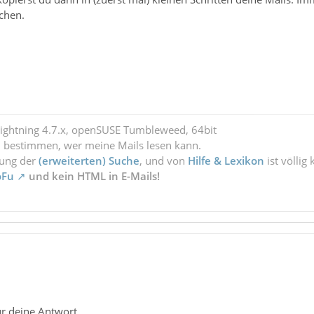
schen.
Lightning 4.7.x, openSUSE Tumbleweed, 64bit
l bestimmen, wer meine Mails lesen kann.
zung der
(erweiterten) Suche
, und von
Hilfe & Lexikon
ist völlig
oFu
und kein HTML in E-Mails!
ür deine Antwort.